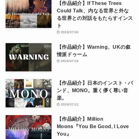
【作品紹介】If These Trees
Could Talk、内なる世界と外な
る世界との対話をもたらすインス
ト
2026/07/24
【作品紹介】Warning、UKの叙
情派ドゥーム
2026/07/19
【作品紹介】日本のインスト・バ
ンド、MONO。重く儚く尊い音
楽。
2026/07/12
【作品紹介】Million
Moons『You Be Good, I Love
You』