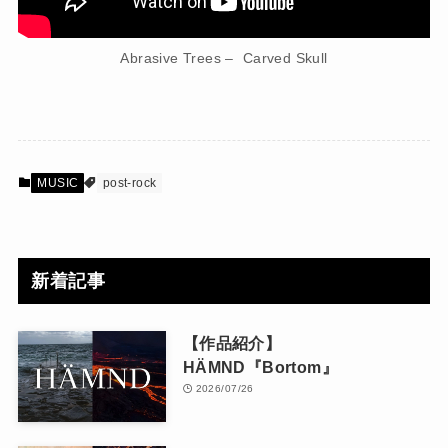
Abrasive Trees – Carved Skull
MUSIC
post-rock
新着記事
【作品紹介】
HÄMND『Bortom』
2026/07/26