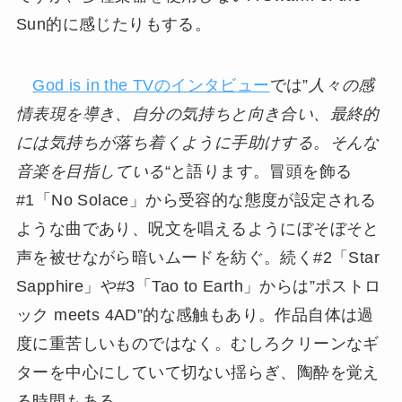
Sun的に感じたりもする。
God is in the TVのインタビュー
では”
人々の感
情表現を導き、自分の気持ちと向き合い、最終的
には気持ちが落ち着くように手助けする。そんな
音楽を目指している
“と語ります。冒頭を飾る
#1「No Solace」から受容的な態度が設定される
ような曲であり、呪文を唱えるようにぼそぼそと
声を被せながら暗いムードを紡ぐ。続く#2「Star
Sapphire」や#3「Tao to Earth」からは”ポストロ
ック meets 4AD”的な感触もあり。作品自体は過
度に重苦しいものではなく。むしろクリーンなギ
ターを中心にしていて切ない揺らぎ、陶酔を覚え
る時間もある。