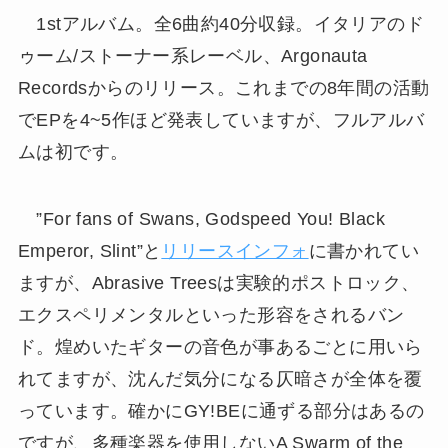
1stアルバム。全6曲約40分収録。イタリアのド
ゥーム/ストーナー系レーベル、Argonauta
Recordsからのリリース。これまでの8年間の活動
でEPを4~5作ほど発表していますが、フルアルバ
ムは初です。
”For fans of Swans, Godspeed You! Black
Emperor, Slint”と
リリースインフォ
に書かれてい
ますが、Abrasive Treesは実験的ポストロック、
エクスペリメンタルといった形容をされるバン
ド。煌めいたギターの音色が事あるごとに用いら
れてますが、沈んだ気分になる仄暗さが全体を覆
っています。確かにGY!BEに通ずる部分はあるの
ですが、多種楽器を使用しないA Swarm of the