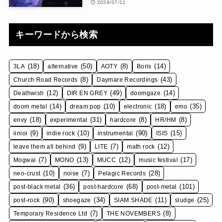
2026/07/11
キーワードから検索
(18)
(50)
(8)
(14)
3LA
alternative
AOTY
Boris
(8)
(43)
Church Road Records
Daymare Recordings
(12)
(49)
(14)
Deathwish
DIR EN GREY
doomgaze
(14)
(10)
(18)
(35)
doom metal
dream pop
electronic
emo
(18)
(31)
(8)
(8)
envy
experimental
hardcore
HR/HM
(9)
(10)
(90)
(15)
iinioi
indie rock
instrumental
ISIS
(9)
(7)
(12)
leave them all behind
LITE
math rock
(7)
(13)
(12)
(17)
Mogwai
MONO
MUCC
music festival
(10)
(7)
(28)
neo-crust
noise
Pelagic Records
(36)
(68)
(101)
post-black metal
post-hardcore
post-metal
(90)
(34)
(11)
(25)
post-rock
shoegaze
SIAM SHADE
sludge
(7)
(8)
Temporary Residence Ltd
THE NOVEMBERS