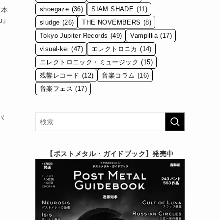
shoegaze
(36)
SIAM SHADE
(11)
。本
u』
sludge
(26)
THE NOVEMBERS
(8)
Tokyo Jupiter Records
(49)
Vampillia
(17)
visual-kei
(47)
エレクトロニカ
(14)
エレクトロニック・ミュージック
(15)
残響レコード
(12)
音楽コラム
(16)
音楽フェス
(17)
バ
【ポストメタル・ガイドブック】発売中