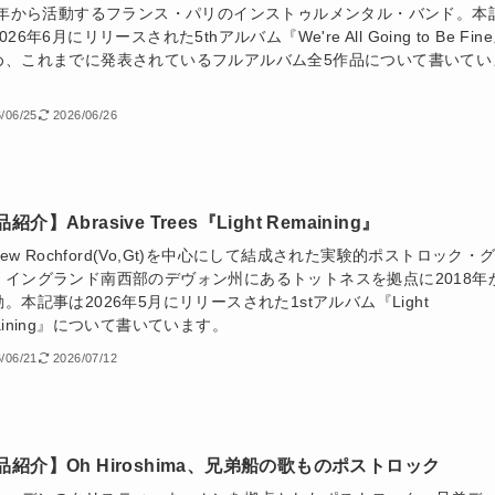
07年から活動するフランス・パリのインストゥルメンタル・バンド。本
26年6月にリリースされた5thアルバム『We're All Going to Be Fin
め、これまでに発表されているフルアルバム全5作品について書いてい
/06/25
2026/06/26
紹介】Abrasive Trees『Light Remaining』
thew Rochford(Vo,Gt)を中心にして結成された実験的ポストロック・
。イングランド南西部のデヴォン州にあるトットネスを拠点に2018年
。本記事は2026年5月にリリースされた1stアルバム『Light
aining』について書いています。
/06/21
2026/07/12
品紹介】Oh Hiroshima、兄弟船の歌ものポストロック