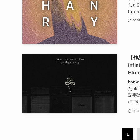
した6
Fro
2026
【作品紹
infi
Eter
bone
たu
記事は
につ
2026
1