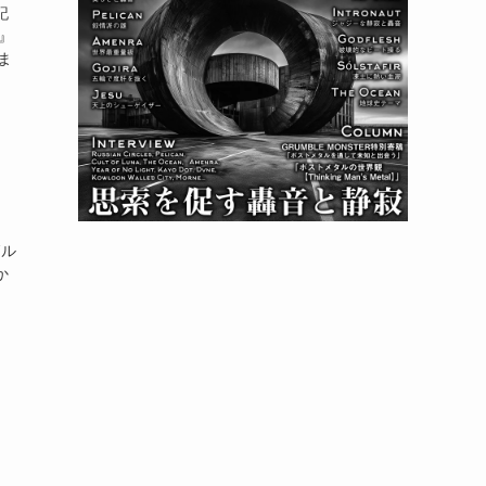
記
e』
ま
グル
か