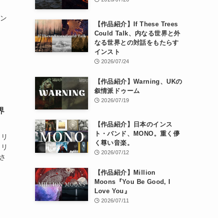
メン
【作品紹介】If These Trees
Could Talk、内なる世界と外
なる世界との対話をもたらす
インスト
2026/07/24
【作品紹介】Warning、UKの
叙情派ドゥーム
2026/07/19
界
【作品紹介】日本のインス
ト・バンド、MONO。重く儚
トリ
く尊い音楽。
リリ
2026/07/12
スさ
【作品紹介】Million
Moons『You Be Good, I
Love You』
2026/07/11