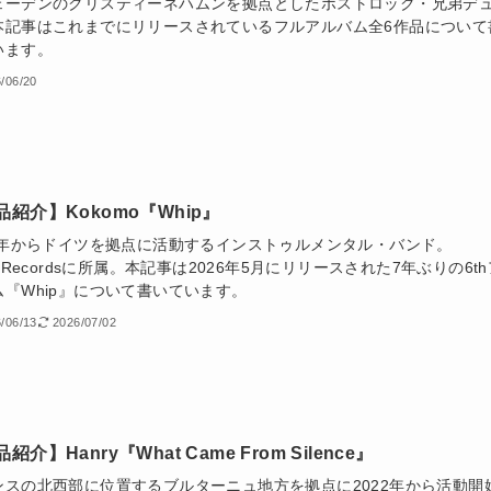
ェーデンのクリスティーネハムンを拠点としたポストロック・兄弟デ
本記事はこれまでにリリースされているフルアルバム全6作品について
います。
/06/20
品紹介】Kokomo『Whip』
08年からドイツを拠点に活動するインストゥルメンタル・バンド。
k!Recordsに所属。本記事は2026年5月にリリースされた7年ぶりの6th
ム『Whip』について書いています。
/06/13
2026/07/02
紹介】Hanry『What Came From Silence』
ンスの北西部に位置するブルターニュ地方を拠点に2022年から活動開