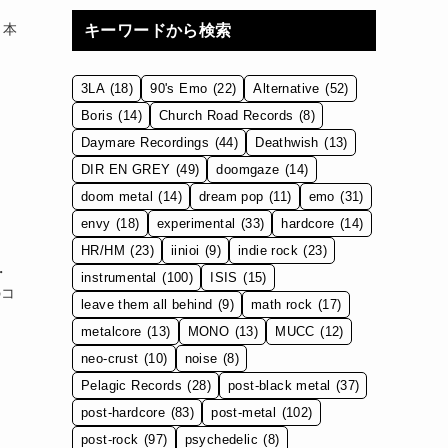
。本
キーワードから検索
3LA
(18)
90's Emo
(22)
Alternative
(52)
Boris
(14)
Church Road Records
(8)
Daymare Recordings
(44)
Deathwish
(13)
DIR EN GREY
(49)
doomgaze
(14)
doom metal
(14)
dream pop
(11)
emo
(31)
envy
(18)
experimental
(33)
hardcore
(14)
HR/HM
(23)
iinioi
(9)
indie rock
(23)
・
instrumental
(100)
ISIS
(15)
のコ
leave them all behind
(9)
math rock
(17)
metalcore
(13)
MONO
(13)
MUCC
(12)
neo-crust
(10)
noise
(8)
Pelagic Records
(28)
post-black metal
(37)
post-hardcore
(83)
post-metal
(102)
post-rock
(97)
psychedelic
(8)