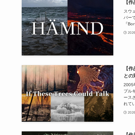
【作
スウェ
バー
『Bo
2026
【作品
との
20
プル
ースさ
れて
2026
【作