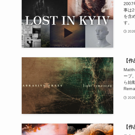
20
事は20
を含
す。
2026
【作品
Mat
ープ
ら始動
Rem
2026
【作