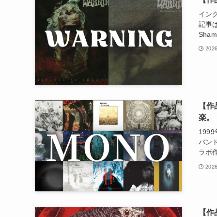
イン
記事は
Sh
2026
【作
楽。
19
バンド
ラボ
2026
【作品