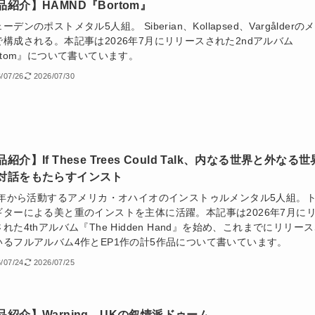
品紹介】HÄMND『Bortom』
ーデンのポストメタル5人組。 Siberian、Kollapsed、Vargålderの
で構成される。本記事は2026年7月にリリースされた2ndアルバム
rtom』について書いています。
/07/26
2026/07/30
紹介】If These Trees Could Talk、内なる世界と外なる世
対話をもたらすインスト
05年から活動するアメリカ・オハイオのインストゥルメンタル5人組。
ギターによる美と重のインストを主体に活躍。本記事は2026年7月に
れた4thアルバム『The Hidden Hand』を始め、これまでにリリー
いるフルアルバム4作とEP1作の計5作品について書いています。
/07/24
2026/07/25
品紹介】Warning、UKの叙情派ドゥーム