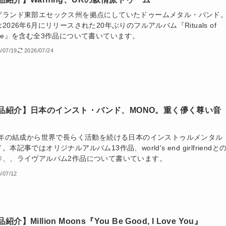
グランド東部エセックス州を拠点にしていたドゥームメタル・バンド
2026年6月にリリースされた20年ぶりのフルアルバム『Rituals of
ame』を含む全3作品について書いています。
/07/19
2026/07/24
品紹介】日本のインスト・バンド、MONO。重く儚く尊い音
99年の結成から世界で長らく活動を続ける日本のインストゥルメンタル
。本記事ではオリジナルアルバム13作品、world's end girlfriendと
作、、ライヴアルバム2作品について書いています。
/07/12
紹介】Million Moons『You Be Good, I Love You』