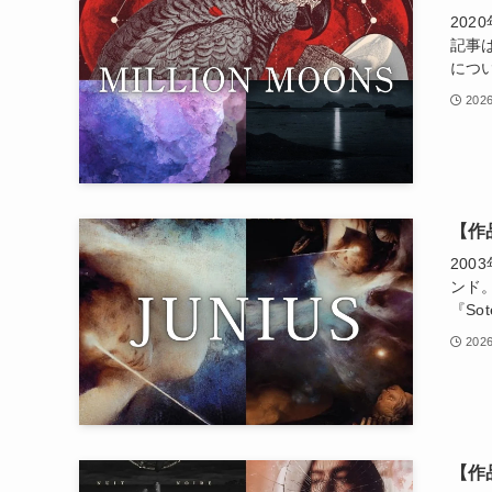
20
記事は
につ
2026
【作
20
ンド。
『S
2026
【作