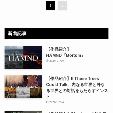
1
2
新着記事
【作品紹介】
HÄMND『Bortom』
2026/07/26
【作品紹介】If These Trees
Could Talk、内なる世界と外な
る世界との対話をもたらすインス
ト
2026/07/24