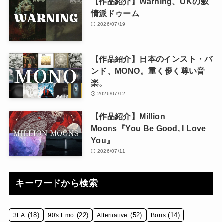
【作品紹介】Warning、UKの叙
情派ドゥーム
2026/07/19
【作品紹介】日本のインスト・バ
ンド、MONO。重く儚く尊い音
楽。
2026/07/12
【作品紹介】Million
Moons『You Be Good, I Love
You』
2026/07/11
キーワードから検索
(18)
(22)
(52)
(14)
3LA
90's Emo
Alternative
Boris