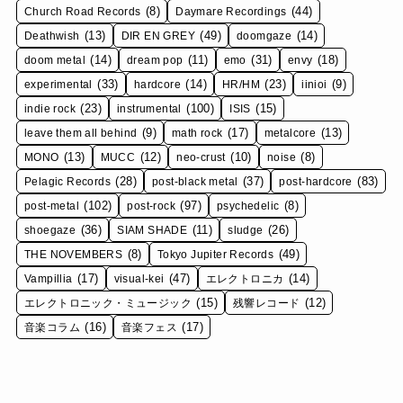
(8)
(44)
Church Road Records
Daymare Recordings
(13)
(49)
(14)
Deathwish
DIR EN GREY
doomgaze
(14)
(11)
(31)
(18)
doom metal
dream pop
emo
envy
(33)
(14)
(23)
(9)
experimental
hardcore
HR/HM
iinioi
(23)
(100)
(15)
indie rock
instrumental
ISIS
(9)
(17)
(13)
leave them all behind
math rock
metalcore
(13)
(12)
(10)
(8)
MONO
MUCC
neo-crust
noise
(28)
(37)
(83)
Pelagic Records
post-black metal
post-hardcore
(102)
(97)
(8)
post-metal
post-rock
psychedelic
(36)
(11)
(26)
shoegaze
SIAM SHADE
sludge
(8)
(49)
THE NOVEMBERS
Tokyo Jupiter Records
(17)
(47)
(14)
Vampillia
visual-kei
エレクトロニカ
(15)
(12)
エレクトロニック・ミュージック
残響レコード
(16)
(17)
音楽コラム
音楽フェス