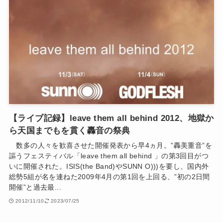
【ライブ記録】leave them all behind 2012、地獄か
ら天国までもを貫く轟音の祭典
数多の人々を歓喜させた開催発表から早4ヵ月。”轟美重音”を
謳うフェスティバル「leave them all behind 」の第3回目がつ
いに開催された。ISIS(the Band)やSUNN O)))を要し、国内外
総勢5組が名を連ねた2009年4月の第1回を上回る、”初の2日間
開催”と過去最...
2012/11/10
2023/07/25