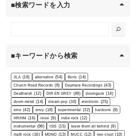
■検索ワードを入力
検
索
■キーワードから検索
(18)
(54)
(14)
3LA
alternative
Boris
(8)
(43)
Church Road Records
Daymare Recordings
(12)
(49)
(14)
Deathwish
DIR EN GREY
doomgaze
(14)
(10)
(25)
doom metal
dream pop
electronic
(42)
(18)
(32)
(9)
emo
envy
experimental
hardcore
(16)
(9)
(12)
HR/HM
iinioi
indie rock
(98)
(15)
(9)
instrumental
ISIS
leave them all behind
(16)
(13)
(12)
(10)
math rock
MONO
MUCC
neo-crust