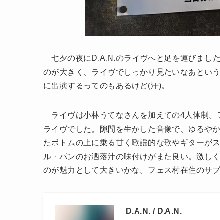
七夕の夜にD.A.N.のライヴへと足を運びました
のが大きく、ライヴでしっかり見たいなあとい
に出演するってのもあるけど(汗)。
ライヴは小林うてなさんを加えての4人体制。アル
ライヴでした。隙間を生かした音像で、ゆるやかに
たボトムの上に乗る甘く歌謡的な歌やギターが
ル・パンのお洒落汁の味付けがまた良い。激し
のが魅力として大きいかな。フェス村在住のサ
D.A.N. / D.A.N.