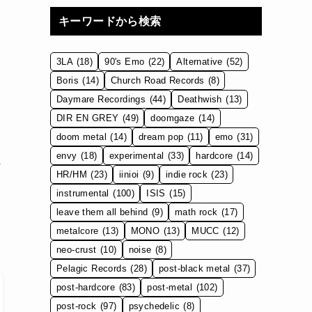
キーワードから検索
3LA
(18)
90's Emo
(22)
Alternative
(52)
Boris
(14)
Church Road Records
(8)
う
Daymare Recordings
(44)
Deathwish
(13)
DIR EN GREY
(49)
doomgaze
(14)
doom metal
(14)
dream pop
(11)
emo
(31)
envy
(18)
experimental
(33)
hardcore
(14)
の
HR/HM
(23)
iinioi
(9)
indie rock
(23)
instrumental
(100)
ISIS
(15)
leave them all behind
(9)
math rock
(17)
metalcore
(13)
MONO
(13)
MUCC
(12)
neo-crust
(10)
noise
(8)
Pelagic Records
(28)
post-black metal
(37)
post-hardcore
(83)
post-metal
(102)
post-rock
(97)
psychedelic
(8)