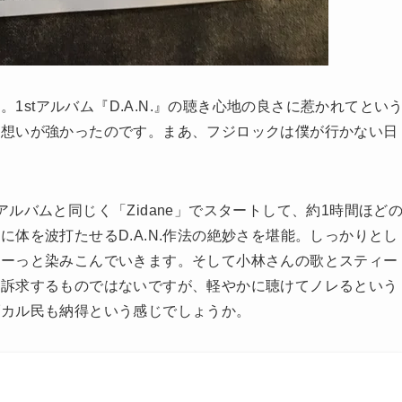
。1stアルバム『D.A.N.』の聴き心地の良さに惹かれてとい
う想いが強かったのです。まあ、フジロックは僕が行かない日
バムと同じく「Zidane」でスタートして、約1時間ほど
体を波打たせるD.A.N.作法の絶妙さを堪能。しっかりとし
スーっと染みこんでいきます。そして小林さんの歌とスティー
く訴求するものではないですが、軽やかに聴けてノレるという
ブカル民も納得という感じでしょうか。