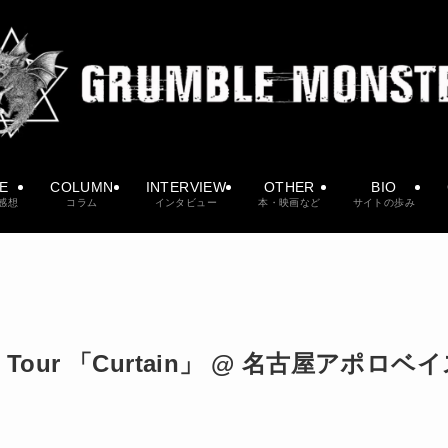
VE
COLUMN
INTERVIEW
OTHER
BIO
感想
コラム
インタビュー
本・映画など
サイトの歩み
lease Tour 「Curtain」 @ 名古屋アポロベ