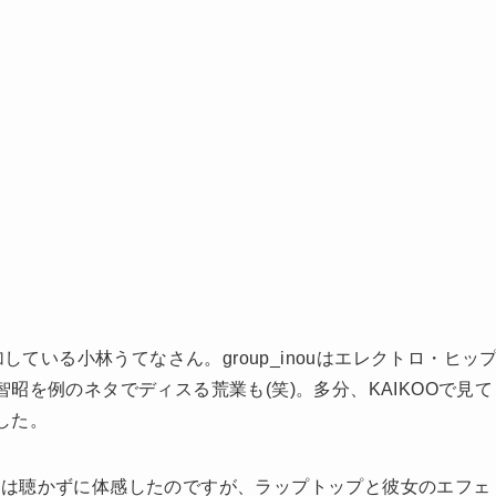
参加している小林うてなさん。group_inouはエレクトロ・ヒッ
昭を例のネタでディスる荒業も(笑)。多分、KAIKOOで見て
した。
は聴かずに体感したのですが、ラップトップと彼女のエフェ