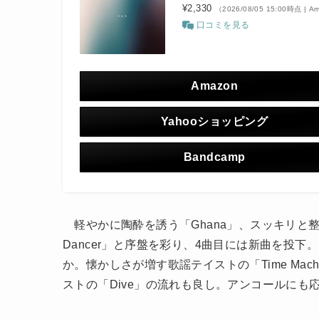
¥2,330
（2026/08/05 15:00時点 | 
口コミを見る
Amazon
Yahooショッピング
Bandcamp
軽やかに陶酔を誘う「Ghana」、スッキリと整
Dancer」と序盤を彩り、4曲目には新曲を投
か。懐かしさが増す歌謡テイストの「Time Ma
ストの「Dive」の流れも良し。アンコールにも