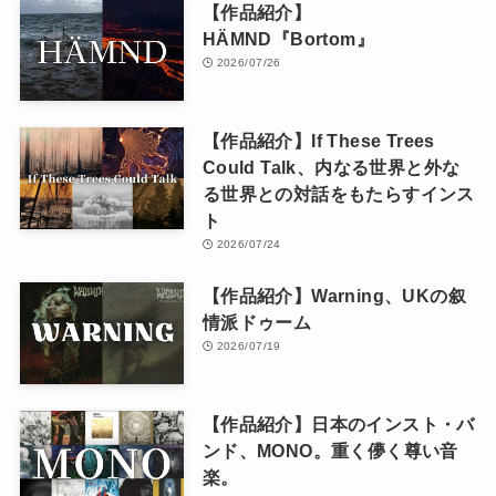
【作品紹介】
HÄMND『Bortom』
2026/07/26
【作品紹介】If These Trees
Could Talk、内なる世界と外な
る世界との対話をもたらすインス
ト
2026/07/24
【作品紹介】Warning、UKの叙
情派ドゥーム
2026/07/19
【作品紹介】日本のインスト・バ
ンド、MONO。重く儚く尊い音
楽。