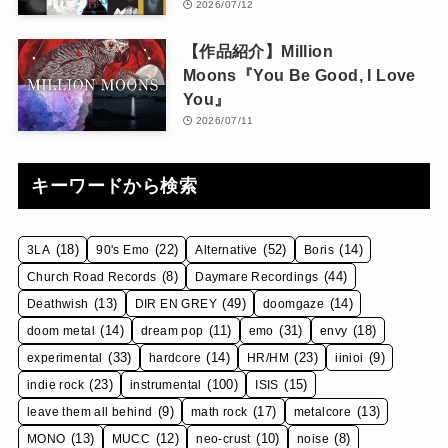
2026/07/12
【作品紹介】Million
Moons『You Be Good, I Love
You』
2026/07/11
キーワードから検索
(18)
(22)
(52)
(14)
3LA
90's Emo
Alternative
Boris
(8)
(44)
Church Road Records
Daymare Recordings
(13)
(49)
(14)
Deathwish
DIR EN GREY
doomgaze
(14)
(11)
(31)
(18)
doom metal
dream pop
emo
envy
(33)
(14)
(23)
(9)
experimental
hardcore
HR/HM
iinioi
(23)
(100)
(15)
indie rock
instrumental
ISIS
(9)
(17)
(13)
leave them all behind
math rock
metalcore
(13)
(12)
(10)
(8)
MONO
MUCC
neo-crust
noise