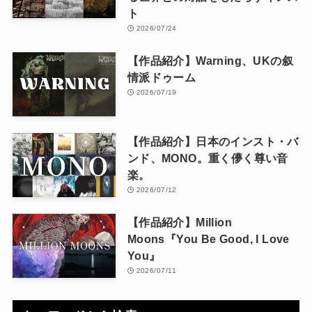
ト
2026/07/24
【作品紹介】Warning、UKの叙
情派ドゥーム
2026/07/19
【作品紹介】日本のインスト・バ
ンド、MONO。重く儚く尊い音
楽。
2026/07/12
【作品紹介】Million
Moons『You Be Good, I Love
You』
2026/07/11