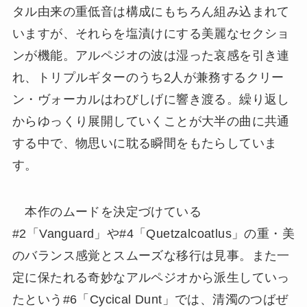
タル由来の重低音は構成にもちろん組み込まれて
いますが、それらを塩漬けにする美麗なセクショ
ンが機能。アルペジオの波は湿った哀感を引き連
れ、トリプルギターのうち2人が兼務するクリー
ン・ヴォーカルはわびしげに響き渡る。繰り返し
からゆっくり展開していくことが大半の曲に共通
する中で、物思いに耽る瞬間をもたらしていま
す。
本作のムードを決定づけている
#2「Vanguard」や#4「Quetzalcoatlus」の重・美
のバランス感覚とスムーズな移行は見事。また一
定に保たれる奇妙なアルペジオから派生していっ
たという#6「Cycical Dunt」では、清濁のつばぜ