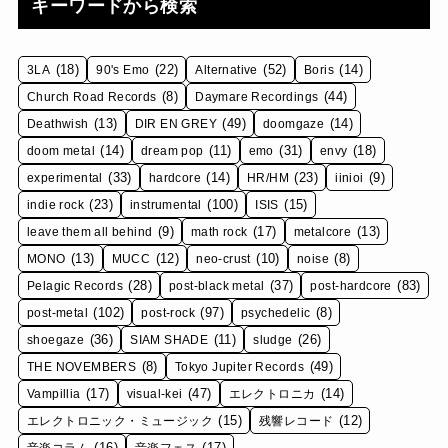
キーワードから検索
(18)
(22)
(52)
(14)
3LA
90's Emo
Alternative
Boris
(8)
(44)
Church Road Records
Daymare Recordings
(13)
(49)
(14)
Deathwish
DIR EN GREY
doomgaze
(14)
(11)
(31)
(18)
doom metal
dream pop
emo
envy
(33)
(14)
(23)
(9)
experimental
hardcore
HR/HM
iinioi
(23)
(100)
(15)
indie rock
instrumental
ISIS
(9)
(17)
(13)
leave them all behind
math rock
metalcore
(13)
(12)
(10)
(8)
MONO
MUCC
neo-crust
noise
(28)
(37)
(83)
Pelagic Records
post-black metal
post-hardcore
(102)
(97)
(8)
post-metal
post-rock
psychedelic
(36)
(11)
(26)
shoegaze
SIAM SHADE
sludge
(8)
(49)
THE NOVEMBERS
Tokyo Jupiter Records
(17)
(47)
(14)
Vampillia
visual-kei
エレクトロニカ
(15)
(12)
エレクトロニック・ミュージック
残響レコード
(16)
(17)