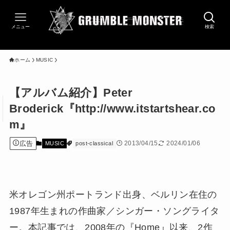
メニュー
検索
ホーム
MUSIC
【アルバム紹介】Peter
Broderick『http://www.itstartshear.co
m』
広告
2013/04/15
2024/01/06
MUSIC
post-classical
米オレゴン州ポートランド出身、ベルリン在住の
1987年生まれの作曲家／シンガー・ソングライタ
ー。本記事では、2008年の『Home』以来、2作