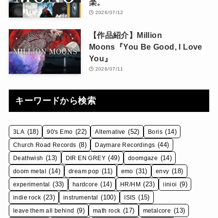
楽。
2026/07/12
【作品紹介】Million
Moons『You Be Good, I Love
You』
2026/07/11
キーワードから検索
(18)
(22)
(52)
(14)
3LA
90's Emo
Alternative
Boris
(8)
(44)
Church Road Records
Daymare Recordings
(13)
(49)
(14)
Deathwish
DIR EN GREY
doomgaze
(14)
(11)
(31)
(18)
doom metal
dream pop
emo
envy
(33)
(14)
(23)
(9)
experimental
hardcore
HR/HM
iinioi
(23)
(100)
(15)
indie rock
instrumental
ISIS
(9)
(17)
(13)
leave them all behind
math rock
metalcore