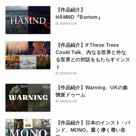
【作品紹介】
HÄMND『Bortom』
2026/07/26
【作品紹介】If These Trees
Could Talk、内なる世界と外な
る世界との対話をもたらすインス
ト
2026/07/24
【作品紹介】Warning、UKの叙
情派ドゥーム
2026/07/19
【作品紹介】日本のインスト・バ
ンド、MONO。重く儚く尊い音