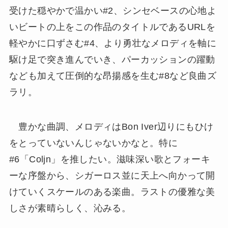
受けた穏やかで温かい#2、シンセベースの心地よ
いビートの上をこの作品のタイトルであるURLを
軽やかに口ずさむ#4、より勇壮なメロディを軸に
駆け足で突き進んでいき、パーカッションの躍動
なども加えて圧倒的な昂揚感を生む#8など良曲ズ
ラリ。
豊かな曲調、メロディはBon Iver辺りにもひけ
をとっていないんじゃないかなと。特に
#6「Coljn」を推したい。滋味深い歌とフォーキ
ーな序盤から、シガーロス並に天上へ向かって開
けていくスケールのある楽曲。ラストの優雅な美
しさが素晴らしく、沁みる。