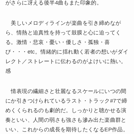
がさらに冴える後半4曲もまた印象的。
美しいメロディラインが楽曲を引き締めなが
ら、情熱と迫真性を持って鼓膜と心に迫ってく
る。激情・悲哀・憂い・優しさ・孤独・喜
び・・・etc。情緒的に揺れ動く若者の想いがダイ
レクト／ストレートに伝わるのがよけいに熱い。
感
情表現の繊細さと壮麗なるスケールにいつの間
にか引きつけられているラスト・トラック#7で締
めくくられるのも劇的だ。しっかりと聴かせる演
奏といい、人間の弱さも強さも滲み出た楽曲群と
いい、これからの成長を期待したくなるEP作品。