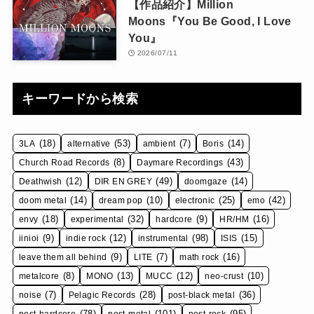
【作品紹介】Million
Moons『You Be Good, I Love
You』
2026/07/11
キーワードから検索
(18)
(53)
(7)
(14)
3LA
alternative
ambient
Boris
(8)
(43)
Church Road Records
Daymare Recordings
(12)
(49)
(14)
Deathwish
DIR EN GREY
doomgaze
(14)
(10)
(25)
(42)
doom metal
dream pop
electronic
emo
(18)
(32)
(9)
(16)
envy
experimental
hardcore
HR/HM
(9)
(12)
(98)
(15)
iinioi
indie rock
instrumental
ISIS
(9)
(7)
(16)
leave them all behind
LITE
math rock
(8)
(13)
(12)
(10)
metalcore
MONO
MUCC
neo-crust
(7)
(28)
(36)
noise
Pelagic Records
post-black metal
(78)
(101)
(95)