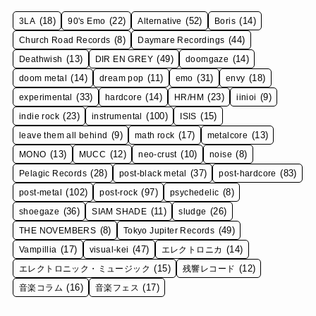
(18)
(22)
(52)
(14)
3LA
90's Emo
Alternative
Boris
(8)
(44)
Church Road Records
Daymare Recordings
(13)
(49)
(14)
Deathwish
DIR EN GREY
doomgaze
(14)
(11)
(31)
(18)
doom metal
dream pop
emo
envy
(33)
(14)
(23)
(9)
experimental
hardcore
HR/HM
iinioi
(23)
(100)
(15)
indie rock
instrumental
ISIS
(9)
(17)
(13)
leave them all behind
math rock
metalcore
(13)
(12)
(10)
(8)
MONO
MUCC
neo-crust
noise
(28)
(37)
(83)
Pelagic Records
post-black metal
post-hardcore
(102)
(97)
(8)
post-metal
post-rock
psychedelic
(36)
(11)
(26)
shoegaze
SIAM SHADE
sludge
(8)
(49)
THE NOVEMBERS
Tokyo Jupiter Records
(17)
(47)
(14)
Vampillia
visual-kei
エレクトロニカ
(15)
(12)
エレクトロニック・ミュージック
残響レコード
(16)
(17)
音楽コラム
音楽フェス