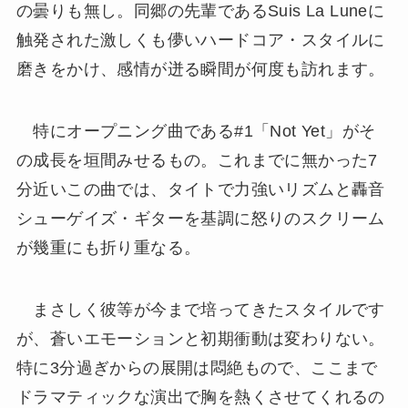
の曇りも無し。同郷の先輩であるSuis La Luneに
触発された激しくも儚いハードコア・スタイルに
磨きをかけ、感情が迸る瞬間が何度も訪れます。
特にオープニング曲である#1「Not Yet」がそ
の成長を垣間みせるもの。これまでに無かった7
分近いこの曲では、タイトで力強いリズムと轟音
シューゲイズ・ギターを基調に怒りのスクリーム
が幾重にも折り重なる。
まさしく彼等が今まで培ってきたスタイルです
が、蒼いエモーションと初期衝動は変わりない。
特に3分過ぎからの展開は悶絶もので、ここまで
ドラマティックな演出で胸を熱くさせてくれるの