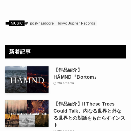
MUSIC
post-hardcore
Tokyo Jupiter Records
新着記事
【作品紹介】
HÄMND『Bortom』
2026/07/26
【作品紹介】If These Trees
Could Talk、内なる世界と外な
る世界との対話をもたらすインス
ト