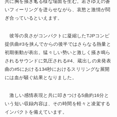
共に胸を掻き毟る様な場面を生む。若さゆえの蒼
いフィーリングを迸らせながら、哀愁と激情が鬩
ぎ合っているといえます。
彼等の良さがコンパクトに凝縮したTJPコンピ
提供曲#3を挟んでからの後半ではさらなる熱量と
初期衝動が表出。猛々しい勢いと激しく掻き鳴ら
されるサウンドに気圧される#4、蔵出しの未発表
曲の#5における134秒におけるスリリングな展開
には血が騒ぐ結果となりました。
激しい感情表現と共に叩きつける5曲約16分と
いう短い収録内容は、その時間を軽々と凌駕する
インパクトを備えています。