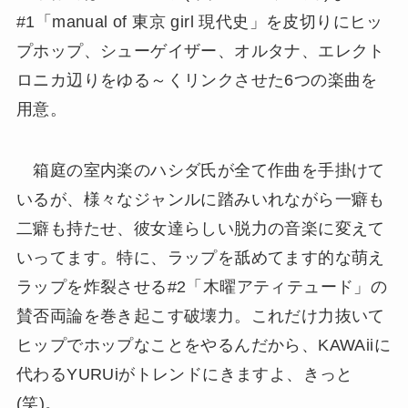
#1「manual of 東京 girl 現代史」を皮切りにヒッ
プホップ、シューゲイザー、オルタナ、エレクト
ロニカ辺りをゆる～くリンクさせた6つの楽曲を
用意。
箱庭の室内楽のハシダ氏が全て作曲を手掛けて
いるが、様々なジャンルに踏みいれながら一癖も
二癖も持たせ、彼女達らしい脱力の音楽に変えて
いってます。特に、ラップを舐めてます的な萌え
ラップを炸裂させる#2「木曜アティテュード」の
賛否両論を巻き起こす破壊力。これだけ力抜いて
ヒップでホップなことをやるんだから、KAWAiiに
代わるYURUiがトレンドにきますよ、きっと
(笑)。