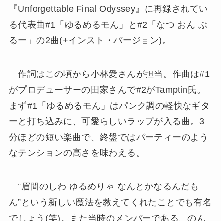
『Unforgettable Final Odyssey』に再録されてい
る代表曲#1「ゆるめるモん」と#2「なつ おん ぶ
るー」の2曲(+インスト・バージョン)。
作詞はこの頃から小林愛さんが担当。作曲は#1
がプロデューサーの田家さんで#2がTamptin氏。
まず#1「ゆるめるモん」はパンク調の軽快なギタ
ーと打ち込みに、可愛らしいラップが入る曲。3
分ほどの短い楽曲で、終盤ではパーティーのよう
なテンションの高さを味わえる。
”眉間のしわ ゆるめりゃ なんとかなるんだも
ん”という新しい魔法を教えてくれたことでも有名
でしょう(笑)。また当時のメンバーである、のん