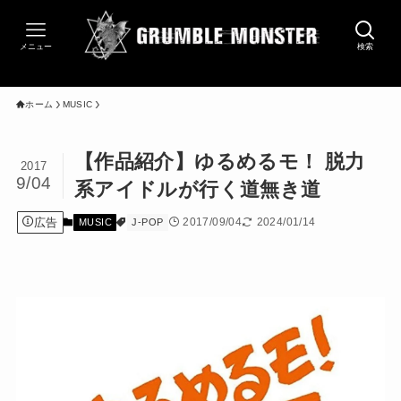
メニュー
検索
ホーム
MUSIC
【作品紹介】ゆるめるモ！ 脱力
2017
9/04
系アイドルが行く道無き道
広告
2017/09/04
2024/01/14
MUSIC
J-POP