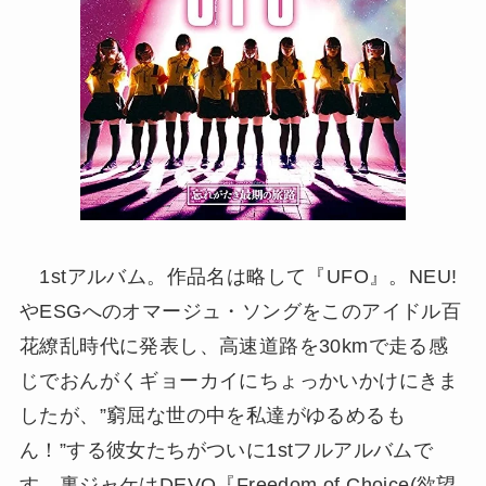
1stアルバム。作品名は略して『UFO』。NEU!
やESGへのオマージュ・ソングをこのアイドル百
花繚乱時代に発表し、高速道路を30kmで走る感
じでおんがくギョーカイにちょっかいかけにきま
したが、”窮屈な世の中を私達がゆるめるも
ん！”する彼女たちがついに1stフルアルバムで
す。裏ジャケはDEVO『Freedom of Choice(欲望