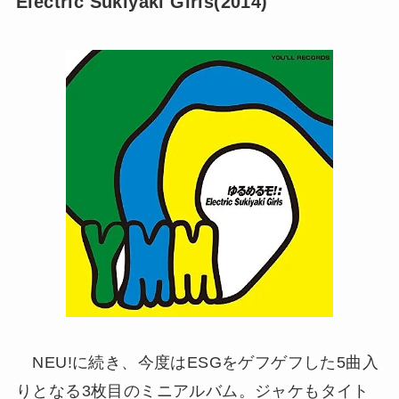
Electric Sukiyaki Girls(2014)
NEU!に続き、今度はESGをゲフゲフした5曲入
りとなる3枚目のミニアルバム。ジャケもタイト