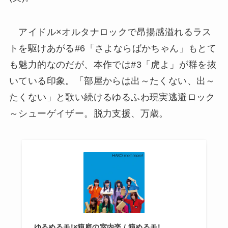
アイドル×オルタナロックで昂揚感溢れるラス
トを駆けあがる#6「さよならばかちゃん」もとて
も魅力的なのだが、本作では#3「虎よ」が群を抜
いている印象。「部屋からは出～たくない、出～
たくない」と歌い続けるゆるふわ現実逃避ロック
～シューゲイザー。脱力支援、万歳。
ゆるめるモ!×箱庭の室内楽 / 箱めるモ!