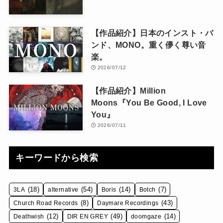
【作品紹介】日本のインスト・バ
ンド、MONO。重く儚く尊い音
楽。
2026/07/12
【作品紹介】Million
Moons『You Be Good, I Love
You』
2026/07/11
キーワードから検索
(18)
(54)
(14)
(7)
3LA
alternative
Boris
Botch
(8)
(43)
Church Road Records
Daymare Recordings
(12)
(49)
(14)
Deathwish
DIR EN GREY
doomgaze