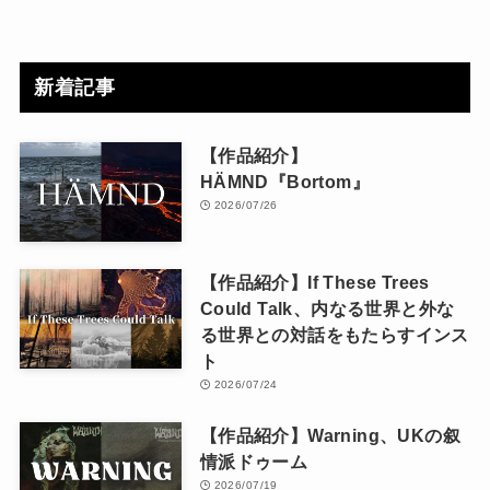
新着記事
【作品紹介】
HÄMND『Bortom』
2026/07/26
【作品紹介】If These Trees
Could Talk、内なる世界と外な
る世界との対話をもたらすインス
ト
2026/07/24
【作品紹介】Warning、UKの叙
情派ドゥーム
2026/07/19