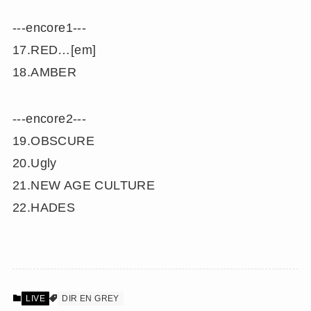
‐‐‐encore1‐‐‐
17.RED…[em]
18.AMBER
‐‐‐encore2‐‐‐
19.OBSCURE
20.Ugly
21.NEW AGE CULTURE
22.HADES
LIVE
DIR EN GREY