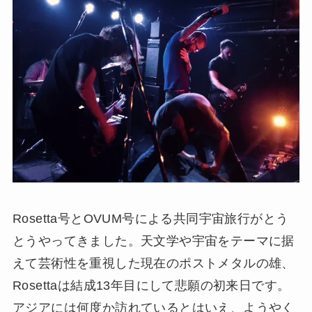
Rosetta号とOVUM号による共同宇宙旅行がとう
とうやってきました。天文学や宇宙をテーマに据
えて芸術性を重視した現在のポストメタルの雄、
Rosettaは結成13年目にして悲願の初来日です。
アジアには何度か訪れているとはいえ、ようやく