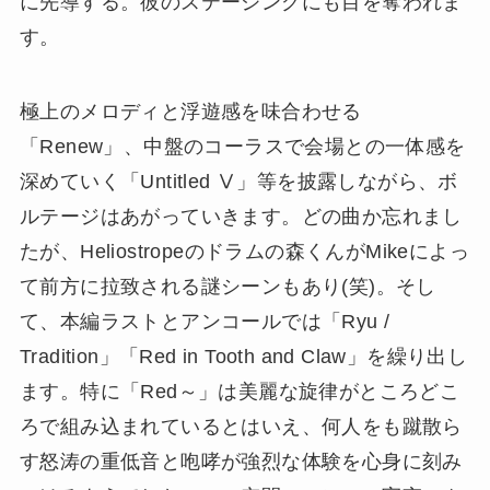
に先導する。彼のステージングにも目を奪われま
す。
極上のメロディと浮遊感を味合わせる
「Renew」、中盤のコーラスで会場との一体感を
深めていく「Untitled Ⅴ」等を披露しながら、ボ
ルテージはあがっていきます。どの曲か忘れまし
たが、Heliostropeのドラムの森くんがMikeによっ
て前方に拉致される謎シーンもあり(笑)。そし
て、本編ラストとアンコールでは「Ryu /
Tradition」「Red in Tooth and Claw」を繰り出し
ます。特に「Red～」は美麗な旋律がところどこ
ろで組み込まれているとはいえ、何人をも蹴散ら
す怒涛の重低音と咆哮が強烈な体験を心身に刻み