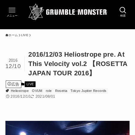
メニュー
検索
ホーム
LIVE
2016/12/03 Heliostrope pre. At
2016
This Velocity vol.2 【ROSETTA
12/10
JAPAN TOUR 2016】
広告
LIVE
Heliostrope
OVUM
role
Rosetta
Tokyo Jupiter Records
2016/12/10
2021/08/01