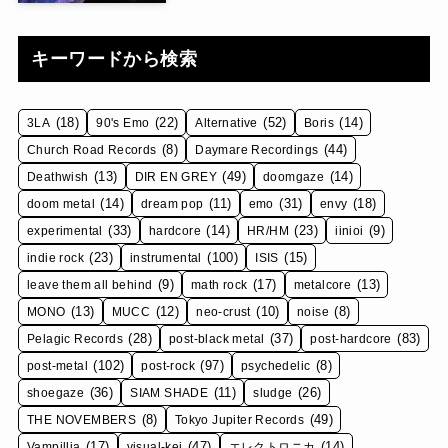
キーワードから検索
(18)
(22)
(52)
(14)
3LA
90's Emo
Alternative
Boris
(8)
(44)
Church Road Records
Daymare Recordings
(13)
(49)
(14)
Deathwish
DIR EN GREY
doomgaze
(14)
(11)
(31)
(18)
doom metal
dream pop
emo
envy
(33)
(14)
(23)
(9)
experimental
hardcore
HR/HM
iinioi
(23)
(100)
(15)
indie rock
instrumental
ISIS
(9)
(17)
(13)
leave them all behind
math rock
metalcore
(13)
(12)
(10)
(8)
MONO
MUCC
neo-crust
noise
(28)
(37)
(83)
Pelagic Records
post-black metal
post-hardcore
(102)
(97)
(8)
post-metal
post-rock
psychedelic
(36)
(11)
(26)
shoegaze
SIAM SHADE
sludge
(8)
(49)
THE NOVEMBERS
Tokyo Jupiter Records
(17)
(47)
(14)
Vampillia
visual-kei
エレクトロニカ