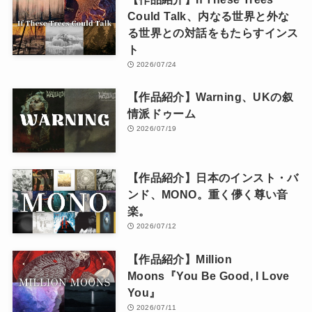
Could Talk、内なる世界と外な
る世界との対話をもたらすインス
ト
2026/07/24
【作品紹介】Warning、UKの叙
情派ドゥーム
2026/07/19
【作品紹介】日本のインスト・バ
ンド、MONO。重く儚く尊い音
楽。
2026/07/12
【作品紹介】Million
Moons『You Be Good, I Love
You』
2026/07/11