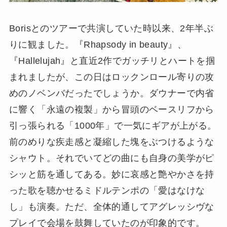
Borisとのツアーで共演していた時以来、2年半ぶ
りに観ました。『Rhapsody in beauty』、
『Hallelujah』と直近2作でガッチリとハートを掴
まれましたが、この日はロックンロール寄りの攻
めのノベンバだったでしょうか。ダウナーで内省
に響く「永遠の複製」から冒頭のベースリフから
引っ張られる「1000年」で一気にギアが上がる。
前のめりな疾走感と凝縮した塊をぶつけるような
シャウト。それでいてどの曲にも自身の美学がピ
シッと筋を通してある。妙に哀感と艶やかさを持
った歌を聴かせるミドルテンポの「愛はなけな
し」も演奏。ただ、全体的通してアグレッシヴな
プレイで会場を鼓舞していたのが印象的です。