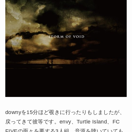
downyを15分ほど覗きに行ったりもしましたが、
戻ってきて彼等です。envy、Turtle Island、FC
FIVEの面々を要する3人組。音源を聴いていても