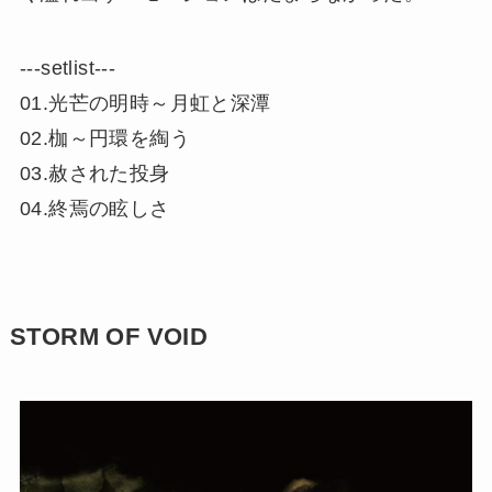
‐‐‐setlist‐‐‐
01.光芒の明時～月虹と深潭
02.枷～円環を綯う
03.赦された投身
04.終焉の眩しさ
STORM OF VOID