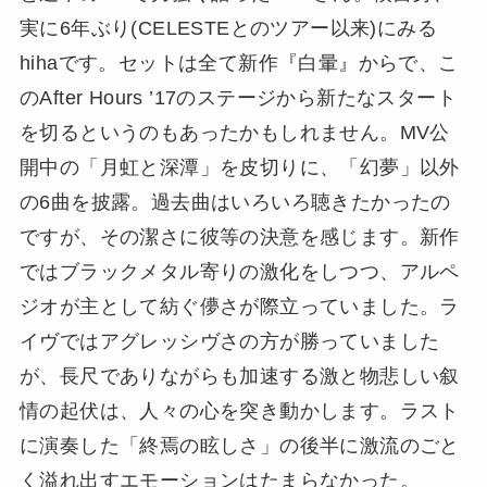
実に6年ぶり(CELESTEとのツアー以来)にみる
hihaです。セットは全て新作『白暈』からで、こ
のAfter Hours ’17のステージから新たなスタート
を切るというのもあったかもしれません。MV公
開中の「月虹と深潭」を皮切りに、「幻夢」以外
の6曲を披露。過去曲はいろいろ聴きたかったの
ですが、その潔さに彼等の決意を感じます。新作
ではブラックメタル寄りの激化をしつつ、アルペ
ジオが主として紡ぐ儚さが際立っていました。ラ
イヴではアグレッシヴさの方が勝っていました
が、長尺でありながらも加速する激と物悲しい叙
情の起伏は、人々の心を突き動かします。ラスト
に演奏した「終焉の眩しさ」の後半に激流のごと
く溢れ出すエモーションはたまらなかった。