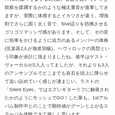
鼓膜を蹂躙するかのような極太重音が進軍してき
ますが、実際に体感するとイカツさが違う。増強
剤でさらに固く太く音で、5ive辺りを彷彿させる
ゴリゴリマッシヴ感があります。そして、その音
に拍車をかけるように迫力のあるメンバーの体格
(弦楽器2人が無差別級)。ヘヴィロックの異型とい
う印象が余計に強まりましたね。後半はゲスト・
ヴォーカルが2人入ってましたが、それよりも3人
のアンサンブルでどこまでも岩石を頭上に降らせ
て追い詰めていく感じが凄まじい。ラストの
「Silent Eyes」ではエグいギターリフに触発され
たかのようにモッシュでGO！した輩も。1stアル
バム制作中とのことで期待値がグーンと上がるス
テージを体験できて嬉しく思います。