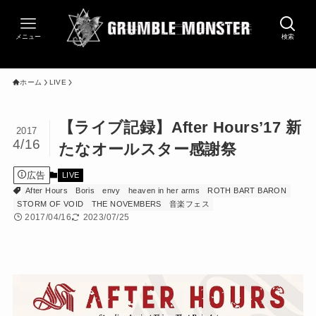
メニュー
検索
ホーム
LIVE
【ライブ記録】After Hours’17 新
2017
4/16
たなオールスター感謝祭
広告
LIVE
After Hours
Boris
envy
heaven in her arms
ROTH BART BARON
STORM OF VOID
THE NOVEMBERS
音楽フェス
2017/04/16
2023/07/25