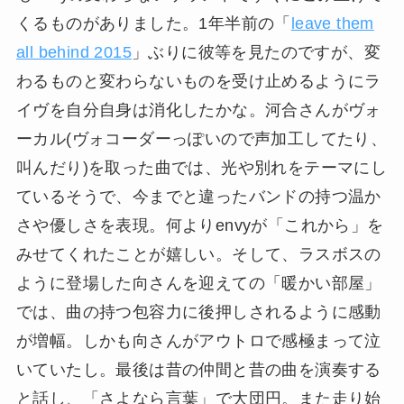
くるものがありました。1年半前の「
leave them
all behind 2015
」ぶりに彼等を見たのですが、変
わるものと変わらないものを受け止めるようにラ
イヴを自分自身は消化したかな。河合さんがヴォ
ーカル(ヴォコーダーっぽいので声加工してたり、
叫んだり)を取った曲では、光や別れをテーマにし
ているそうで、今までと違ったバンドの持つ温か
さや優しさを表現。何よりenvyが「これから」を
みせてくれたことが嬉しい。そして、ラスボスの
ように登場した向さんを迎えての「暖かい部屋」
では、曲の持つ包容力に後押しされるように感動
が増幅。しかも向さんがアウトロで感極まって泣
いていたし。最後は昔の仲間と昔の曲を演奏する
と話し、「さよなら言葉」で大団円。また走り始