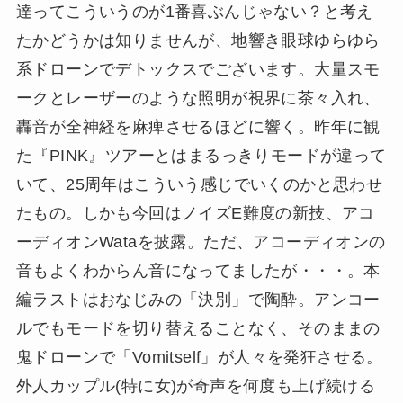
達ってこういうのが1番喜ぶんじゃない？と考え
たかどうかは知りませんが、地響き眼球ゆらゆら
系ドローンでデトックスでございます。大量スモ
ークとレーザーのような照明が視界に茶々入れ、
轟音が全神経を麻痺させるほどに響く。昨年に観
た『PINK』ツアーとはまるっきりモードが違って
いて、25周年はこういう感じでいくのかと思わせ
たもの。しかも今回はノイズE難度の新技、アコ
ーディオンWataを披露。ただ、アコーディオンの
音もよくわからん音になってましたが・・・。本
編ラストはおなじみの「決別」で陶酔。アンコー
ルでもモードを切り替えることなく、そのままの
鬼ドローンで「Vomitself」が人々を発狂させる。
外人カップル(特に女)が奇声を何度も上げ続ける