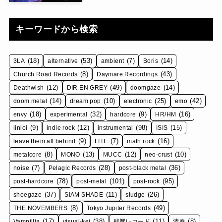
キーワードから検索
(18)
(53)
(7)
(14)
3LA
alternative
ambient
Boris
(8)
(43)
Church Road Records
Daymare Recordings
(12)
(49)
(14)
Deathwish
DIR EN GREY
doomgaze
(14)
(10)
(25)
(42)
doom metal
dream pop
electronic
emo
(18)
(32)
(9)
(16)
envy
experimental
hardcore
HR/HM
(9)
(12)
(98)
(15)
iinioi
indie rock
instrumental
ISIS
(9)
(7)
(16)
leave them all behind
LITE
math rock
(8)
(13)
(12)
(10)
metalcore
MONO
MUCC
neo-crust
(7)
(28)
(36)
noise
Pelagic Records
post-black metal
(78)
(101)
(95)
post-hardcore
post-metal
post-rock
(37)
(11)
(26)
shoegaze
SIAM SHADE
sludge
(8)
(49)
THE NOVEMBERS
Tokyo Jupiter Records
(17)
(38)
(11)
(8)
Vampillia
visual-kei
残響レコード
清春