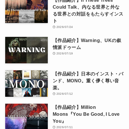
Could Talk、内なる世界と外な
る世界との対話をもたらすインス
ト
2026/07/24
【作品紹介】Warning、UKの叙
情派ドゥーム
2026/07/19
【作品紹介】日本のインスト・バ
ンド、MONO。重く儚く尊い音
楽。
2026/07/12
【作品紹介】Million
Moons『You Be Good, I Love
You』
2026/07/11