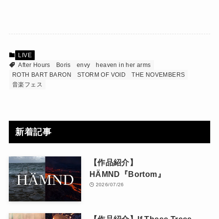
LIVE
After Hours
Boris
envy
heaven in her arms
ROTH BART BARON
STORM OF VOID
THE NOVEMBERS
音楽フェス
新着記事
【作品紹介】
HÄMND『Bortom』
2026/07/26
【作品紹介】If These Trees