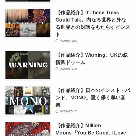
【作品紹介】If These Trees
Could Talk、内なる世界と外な
る世界との対話をもたらすインス
ト
2026/07/24
【作品紹介】Warning、UKの叙
情派ドゥーム
2026/07/19
【作品紹介】日本のインスト・バ
ンド、MONO。重く儚く尊い音
楽。
2026/07/12
【作品紹介】Million
Moons『You Be Good, I Love