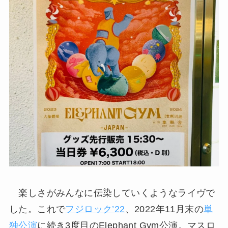
楽しさがみんなに伝染していくようなライヴで
した。これで
フジロック’22
、2022年11月末の
単
独公演
に続き3度目のElephant Gym公演。マスロ