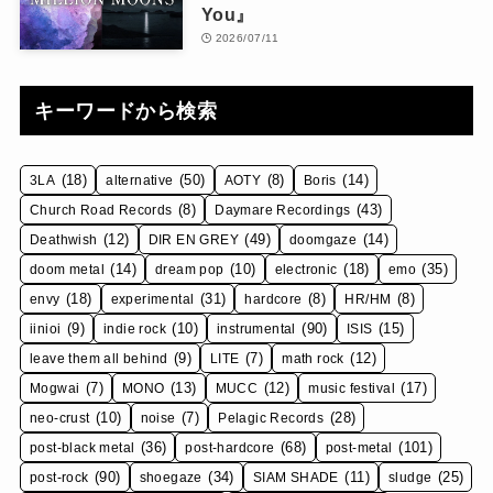
You』
2026/07/11
キーワードから検索
(18)
(50)
(8)
(14)
3LA
alternative
AOTY
Boris
(8)
(43)
Church Road Records
Daymare Recordings
(12)
(49)
(14)
Deathwish
DIR EN GREY
doomgaze
(14)
(10)
(18)
(35)
doom metal
dream pop
electronic
emo
(18)
(31)
(8)
(8)
envy
experimental
hardcore
HR/HM
(9)
(10)
(90)
(15)
iinioi
indie rock
instrumental
ISIS
(9)
(7)
(12)
leave them all behind
LITE
math rock
(7)
(13)
(12)
(17)
Mogwai
MONO
MUCC
music festival
(10)
(7)
(28)
neo-crust
noise
Pelagic Records
(36)
(68)
(101)
post-black metal
post-hardcore
post-metal
(90)
(34)
(11)
(25)
post-rock
shoegaze
SIAM SHADE
sludge