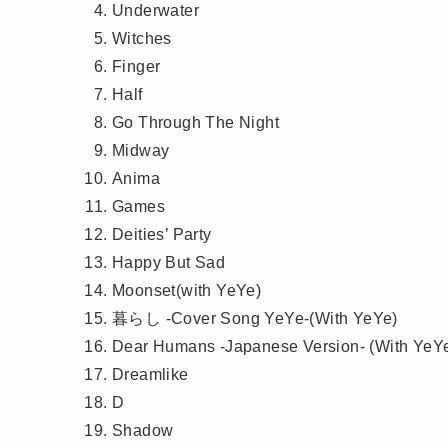
Underwater
Witches
Finger
Half
Go Through The Night
Midway
Anima
Games
Deities’ Party
Happy But Sad
Moonset(with YeYe)
暮らし -Cover Song YeYe-(With YeYe)
Dear Humans -Japanese Version- (With YeY
Dreamlike
D
Shadow