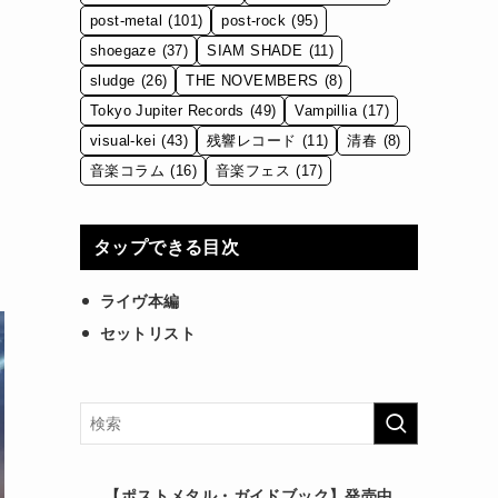
post-metal
(101)
post-rock
(95)
shoegaze
(37)
SIAM SHADE
(11)
sludge
(26)
THE NOVEMBERS
(8)
Tokyo Jupiter Records
(49)
Vampillia
(17)
visual-kei
(43)
残響レコード
(11)
清春
(8)
音楽コラム
(16)
音楽フェス
(17)
タップできる目次
ライヴ本編
セットリスト
【ポストメタル・ガイドブック】発売中