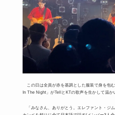
この日は全員が赤を基調とした服装で身を包む。序盤
In The Night」がTellとKTの歌声を生かし
「みなさん、ありがとう。エレファント・ジム
カンペを頼りに全て日本語で話す(メンバー3人全員