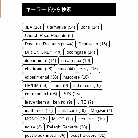
キーワードから検索
3LA
(18)
alternative
(54)
Boris
(14)
Church Road Records
(8)
Daymare Recordings
(44)
Deathwish
(13)
DIR EN GREY
(49)
doomgaze
(14)
doom metal
(14)
dream pop
(10)
electronic
(28)
emo
(44)
envy
(18)
experimental
(33)
hardcore
(10)
HR/HM
(19)
iinioi
(9)
indie rock
(16)
instrumental
(98)
ISIS
(15)
leave them all behind
(9)
LITE
(7)
math rock
(16)
metalcore
(10)
Mogwai
(7)
MONO
(13)
MUCC
(12)
neo-crust
(10)
noise
(8)
Pelagic Records
(28)
post-black metal
(36)
post-hardcore
(81)