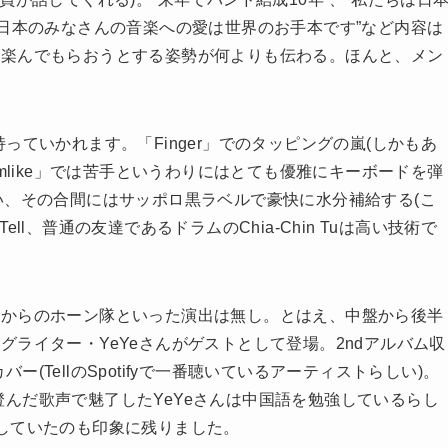
”日本のみなさんの音楽への愛は世界のお手本です”など内容は
と楽んでもらおうとする姿勢が何よりも伝わる。ほんと、メン
ていかれます。「Finger」でのタッピングの嵐(しかもあ
mlike」では苦手というわりにはとても優雅にキーボードを弾
nで歌い、その合間にはサッポロ黒ラベルで豪快に水分補給する(こ
l、普通の友達であるドラムのChia-Chin Tuは高い技術で
からのホーン隊といった演出は無し。とはえ、中盤から後半
ライター・YeYeさんがゲストとして登場。2ndアルバム収
バー(TellのSpotifyで一番聴いているアーティストらしい)。
れ。澄んだ歌声で魅了したYeYeさんは中国語を勉強しているらし
していたのも印象に残りました。