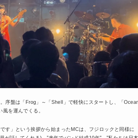
は「Frog」～「Shell」で軽快にスタートし、「Ocea
て温かい風を運んでくる。
です」という挨拶から始まったMCは、フジロックと同様に
が話してくれる)。”来年でバンド結成10年”、”私たちは日