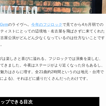
 Gym
のライヴへ。
今年のフジロック
で見てから4カ月弱での
ーティストにとっての辺境地・名古屋を飛ばさずに来てくれた
名古屋公演がどんどん少なくなっているのは仕方ないことです
し。
ライヴは楽しさと喜びに溢れる。フジロックでは演奏を楽しむ、
ってきました。今夜はステージがより近くなった分もあるし、
魅力はさらに増す。全21曲約2時間というのは地元・台湾で
Cによる)、それほどに盛りだくさんだったわけです。
タップできる目次