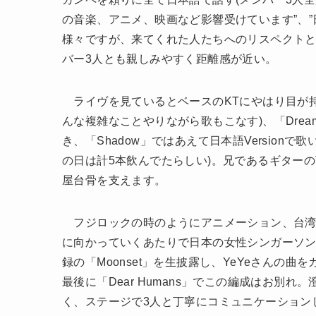
の音楽、アニメ、映画など影響受けています”、
様々ですが、来てくれた人たちへのリスペクト
バー3人とも親しみやすく距離感が近い。
ライヴを見ているとベースのKTにやはり目が持っ
んな複雑なことやりながら歌もこなす)、「Drea
き、「Shadow」ではあえて日本語Versio
の日は計5本飲んでたらしい)。兄であるギターのTel
屋台骨を支えます。
フジロックの時のようにアニメーション、台湾
に向かっていくあたりで日本の女性シンガーソング
録の「Moonset」を生披露し、YeYeさんの曲をカ
最後に「Dear Humans」でこの編成はお別
く、ステージで3人と丁寧にコミュニケーション