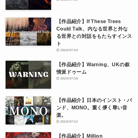
【作品紹介】If These Trees
Could Talk、内なる世界と外な
る世界との対話をもたらすインス
ト
2026/07/24
【作品紹介】Warning、UKの叙
情派ドゥーム
2026/07/19
【作品紹介】日本のインスト・バ
ンド、MONO。重く儚く尊い音
楽。
2026/07/12
【作品紹介】Million