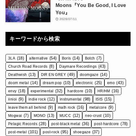
Moons『You Be Good, I Love
You』
2026/07/11
キーワードから検索
(18)
(54)
(14)
(7)
3LA
alternative
Boris
Botch
(8)
(43)
Church Road Records
Daymare Recordings
(13)
(49)
(14)
Deathwish
DIR EN GREY
doomgaze
(14)
(10)
(25)
(43)
doom metal
dream pop
electronic
emo
(18)
(32)
(10)
(16)
envy
experimental
hardcore
HR/HM
(9)
(12)
(98)
(15)
iinioi
indie rock
instrumental
ISIS
(9)
(16)
(9)
leave them all behind
math rock
metalcore
(7)
(13)
(12)
(10)
Mogwai
MONO
MUCC
neo-crust
(28)
(36)
(78)
Pelagic Records
post-black metal
post-hardcore
(101)
(95)
(37)
post-metal
post-rock
shoegaze