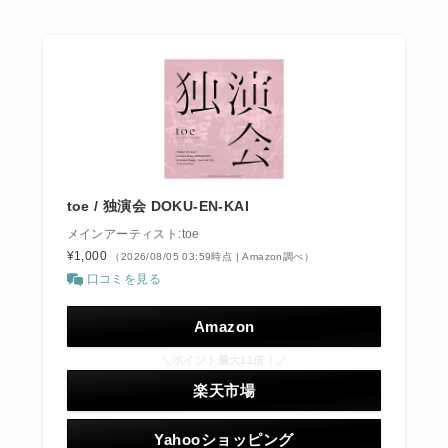
toe / 独演会 DOKU-EN-KAI
メインアーティスト:toe
¥1,000
（2026/08/05 03:59時点 | Amazon調べ）
口コミを見る
Amazon
＼ポイント最大11倍！／
楽天市場
Yahooショッピング