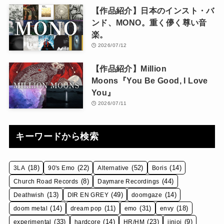
【作品紹介】日本のインスト・バ
ンド、MONO。重く儚く尊い音
楽。
2026/07/12
【作品紹介】Million
Moons『You Be Good, I Love
You』
2026/07/11
キーワードから検索
(18)
(22)
(52)
(14)
3LA
90's Emo
Alternative
Boris
(8)
(44)
Church Road Records
Daymare Recordings
(13)
(49)
(14)
Deathwish
DIR EN GREY
doomgaze
(14)
(11)
(31)
(18)
doom metal
dream pop
emo
envy
(33)
(14)
(23)
(9)
experimental
hardcore
HR/HM
iinioi