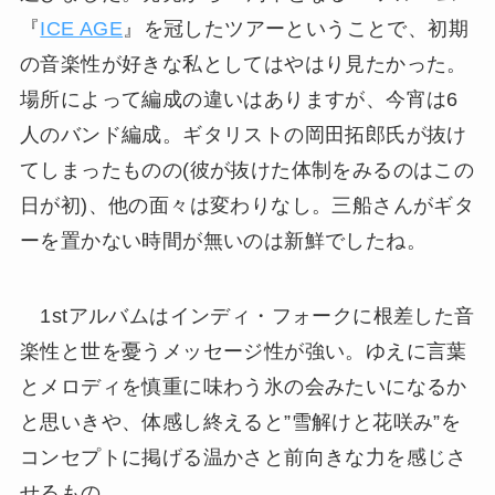
『
ICE AGE
』を冠したツアーということで、初期
の音楽性が好きな私としてはやはり見たかった。
場所によって編成の違いはありますが、今宵は6
人のバンド編成。ギタリストの岡田拓郎氏が抜け
てしまったものの(彼が抜けた体制をみるのはこの
日が初)、他の面々は変わりなし。三船さんがギタ
ーを置かない時間が無いのは新鮮でしたね。
1stアルバムはインディ・フォークに根差した音
楽性と世を憂うメッセージ性が強い。ゆえに言葉
とメロディを慎重に味わう氷の会みたいになるか
と思いきや、体感し終えると”雪解けと花咲み”を
コンセプトに掲げる温かさと前向きな力を感じさ
せるもの。