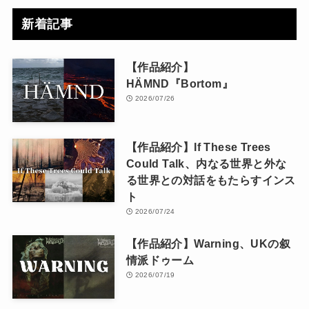
新着記事
【作品紹介】
HÄMND『Bortom』
2026/07/26
【作品紹介】If These Trees
Could Talk、内なる世界と外な
る世界との対話をもたらすインス
ト
2026/07/24
【作品紹介】Warning、UKの叙
情派ドゥーム
2026/07/19