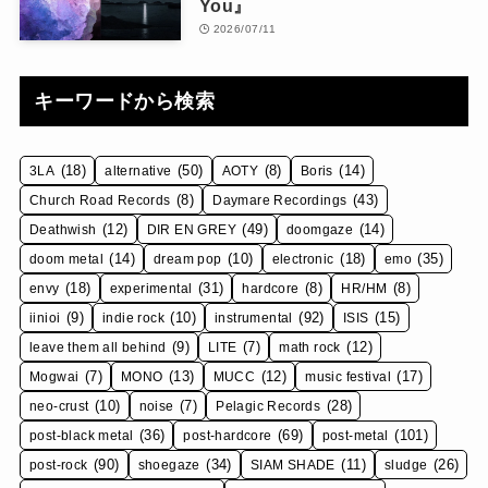
You』
2026/07/11
キーワードから検索
(18)
(50)
(8)
(14)
3LA
alternative
AOTY
Boris
(8)
(43)
Church Road Records
Daymare Recordings
(12)
(49)
(14)
Deathwish
DIR EN GREY
doomgaze
(14)
(10)
(18)
(35)
doom metal
dream pop
electronic
emo
(18)
(31)
(8)
(8)
envy
experimental
hardcore
HR/HM
(9)
(10)
(92)
(15)
iinioi
indie rock
instrumental
ISIS
(9)
(7)
(12)
leave them all behind
LITE
math rock
(7)
(13)
(12)
(17)
Mogwai
MONO
MUCC
music festival
(10)
(7)
(28)
neo-crust
noise
Pelagic Records
(36)
(69)
(101)
post-black metal
post-hardcore
post-metal
(90)
(34)
(11)
(26)
post-rock
shoegaze
SIAM SHADE
sludge