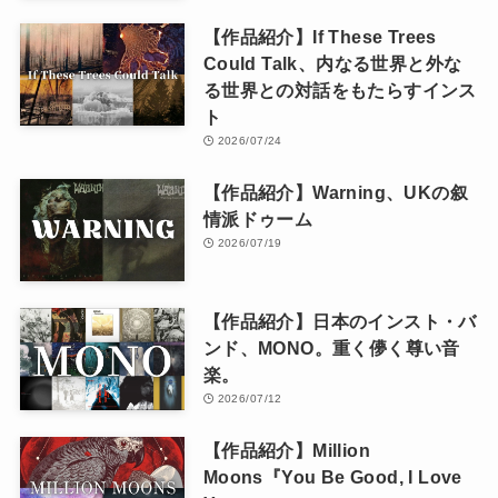
【作品紹介】If These Trees
Could Talk、内なる世界と外な
る世界との対話をもたらすインス
ト
2026/07/24
【作品紹介】Warning、UKの叙
情派ドゥーム
2026/07/19
【作品紹介】日本のインスト・バ
ンド、MONO。重く儚く尊い音
楽。
2026/07/12
【作品紹介】Million
Moons『You Be Good, I Love