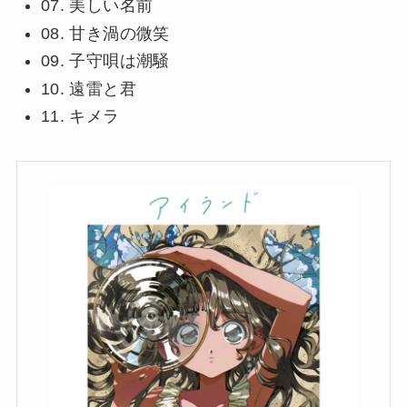
07. 美しい名前
08. 甘き渦の微笑
09. 子守唄は潮騒
10. 遠雷と君
11. キメラ