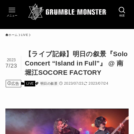
メニュー
検索
ホーム
LIVE
【ライブ記録】明日の叙景『Solo
2023
Concert “Island in Full”』 @ 南
7/23
堀江SOCORE FACTORY
広告
2023/07/23
2023/07/24
LIVE
明日の叙景