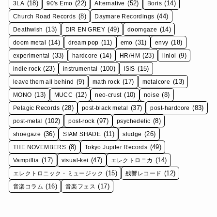
(18)
(22)
(52)
(14)
3LA
90's Emo
Alternative
Boris
(8)
(44)
Church Road Records
Daymare Recordings
(13)
(49)
(14)
Deathwish
DIR EN GREY
doomgaze
(14)
(11)
(31)
(18)
doom metal
dream pop
emo
envy
(33)
(14)
(23)
(9)
experimental
hardcore
HR/HM
iinioi
(23)
(100)
(15)
indie rock
instrumental
ISIS
(9)
(17)
(13)
leave them all behind
math rock
metalcore
(13)
(12)
(10)
(8)
MONO
MUCC
neo-crust
noise
(28)
(37)
(83)
Pelagic Records
post-black metal
post-hardcore
(102)
(97)
(8)
post-metal
post-rock
psychedelic
(36)
(11)
(26)
shoegaze
SIAM SHADE
sludge
(8)
(49)
THE NOVEMBERS
Tokyo Jupiter Records
(17)
(47)
(14)
Vampillia
visual-kei
エレクトロニカ
(15)
(12)
エレクトロニック・ミュージック
残響レコード
(16)
(17)
音楽コラム
音楽フェス