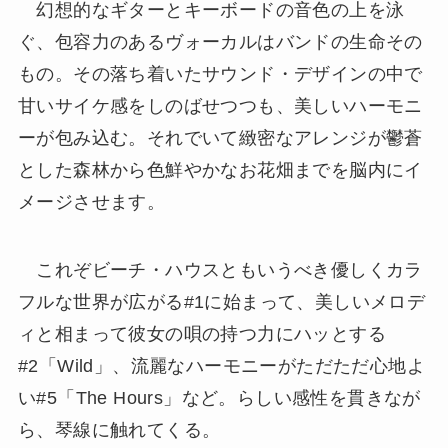
幻想的なギターとキーボードの音色の上を泳
ぐ、包容力のあるヴォーカルはバンドの生命その
もの。その落ち着いたサウンド・デザインの中で
甘いサイケ感をしのばせつつも、美しいハーモニ
ーが包み込む。それでいて緻密なアレンジが鬱蒼
とした森林から色鮮やかなお花畑までを脳内にイ
メージさせます。
これぞビーチ・ハウスともいうべき優しくカラ
フルな世界が広がる#1に始まって、美しいメロデ
ィと相まって彼女の唄の持つ力にハッとする
#2「Wild」、流麗なハーモニーがただただ心地よ
い#5「The Hours」など。らしい感性を貫きなが
ら、琴線に触れてくる。