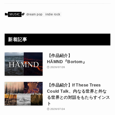
MUSIC
dream pop
indie rock
新着記事
【作品紹介】
HÄMND『Bortom』
2026/07/26
【作品紹介】If These Trees
Could Talk、内なる世界と外な
る世界との対話をもたらすインス
ト
2026/07/24