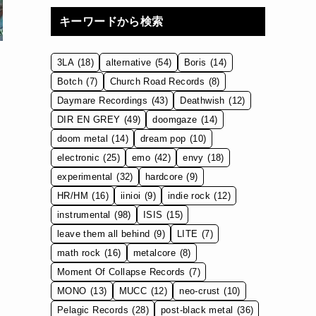
キーワードから検索
3LA
(18)
alternative
(54)
Boris
(14)
Botch
(7)
Church Road Records
(8)
Daymare Recordings
(43)
Deathwish
(12)
DIR EN GREY
(49)
doomgaze
(14)
doom metal
(14)
dream pop
(10)
electronic
(25)
emo
(42)
envy
(18)
experimental
(32)
hardcore
(9)
HR/HM
(16)
iinioi
(9)
indie rock
(12)
instrumental
(98)
ISIS
(15)
leave them all behind
(9)
LITE
(7)
math rock
(16)
metalcore
(8)
Moment Of Collapse Records
(7)
MONO
(13)
MUCC
(12)
neo-crust
(10)
Pelagic Records
(28)
post-black metal
(36)