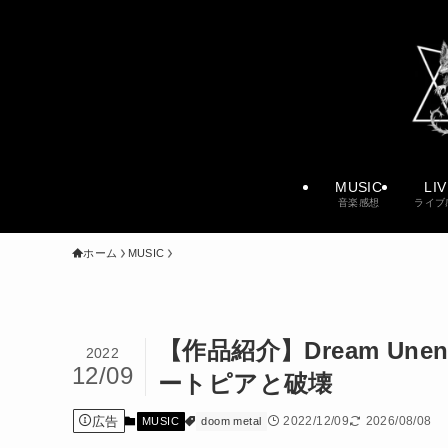
MUSIC
LI
音楽感想
ライブ
ホーム
MUSIC
【作品紹介】Dream U
2022
12/09
ートピアと破壊
広告
2022/12/09
2026/08/08
MUSIC
doom metal