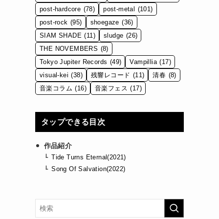
post-hardcore
(78)
post-metal
(101)
post-rock
(95)
shoegaze
(36)
SIAM SHADE
(11)
sludge
(26)
THE NOVEMBERS
(8)
Tokyo Jupiter Records
(49)
Vampillia
(17)
visual-kei
(38)
残響レコード
(11)
清春
(8)
音楽コラム
(16)
音楽フェス
(17)
タップできる目次
作品紹介
Tide Turns Eternal(2021)
Song Of Salvation(2022)