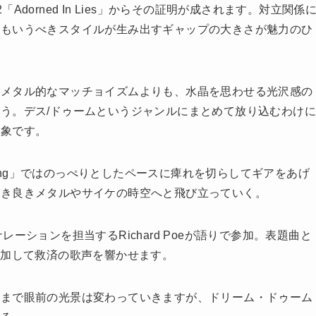
dorned In Lies」からその証明が成されます。対立関係
ともいうべきスタイルが生み出すギャップの大きさが魅力のひ
メタル的なマッチョイズムよりも、水晶を思わせる光沢感の
う。デス/ドゥームというジャンルにまとめて放り込むわけに
印象です。
m Unending」ではのっぺりとしたペースに痺れを切らしてギアをあげ
古き良きメタルやサイケの時空へと飛び立っていく。
ナレーションを担当するRichard Poeが語りで参加。表題曲と
スト参加して救済の歌声を響かせます。
まで眼前の光景は変わっていきますが、ドリーム・ドゥーム