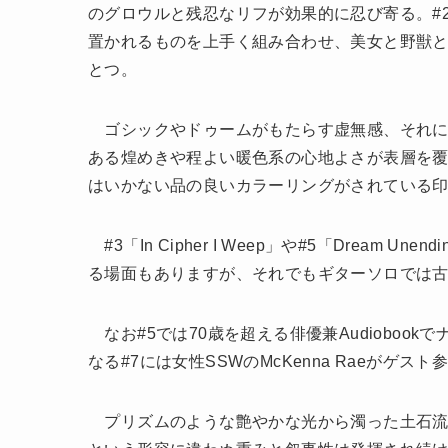
のグロウルと残忍なリフが効果的に忍び寄る。#2「A
置かれるものを上手く組み合わせ、美女と野獣
とつ。
ゴシックやドゥームがもたらす虚無感、それに
ある煌めきや程よい暖色系の心地よさが表層を覆
はいかない品の良いカラーリングがされている
#3「In Cipher I Weep」や#5「Drea
る場面もありますが、それでもギターソロでは
なお#5では70歳を超える俳優兼Audiobookで
なる#7には女性SSWのMcKenna Raeがゲ
プリズムのような艶やかな光から濁った土石流