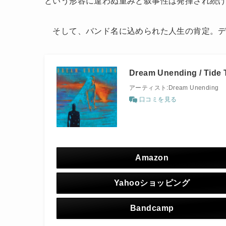
という形容に違わぬ重みと叙事性は発揮され続
そして、バンド名に込められた人生の肯定。デ
Dream Unending / Tide T
アーティスト:Dream Unending
口コミを見る
Amazon
Yahooショッピング
Bandcamp