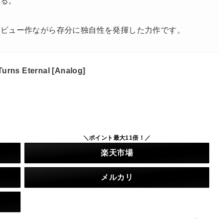
ける。
ビュー作ながら存分に独自性を発揮した力作です。
urns Eternal [Analog]
＼ポイント最大11倍！／
楽天市場
メルカリ