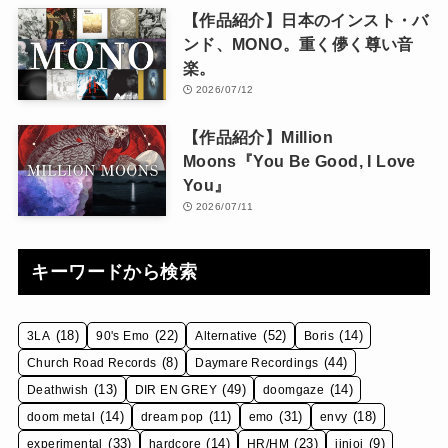
【作品紹介】日本のインスト・バ
ンド、MONO。重く儚く尊い音
楽。
2026/07/12
【作品紹介】Million
Moons『You Be Good, I Love
You』
2026/07/11
キーワードから検索
(18)
(22)
(52)
(14)
3LA
90's Emo
Alternative
Boris
(8)
(44)
Church Road Records
Daymare Recordings
(13)
(49)
(14)
Deathwish
DIR EN GREY
doomgaze
(14)
(11)
(31)
(18)
doom metal
dream pop
emo
envy
(33)
(14)
(23)
(9)
experimental
hardcore
HR/HM
iinioi