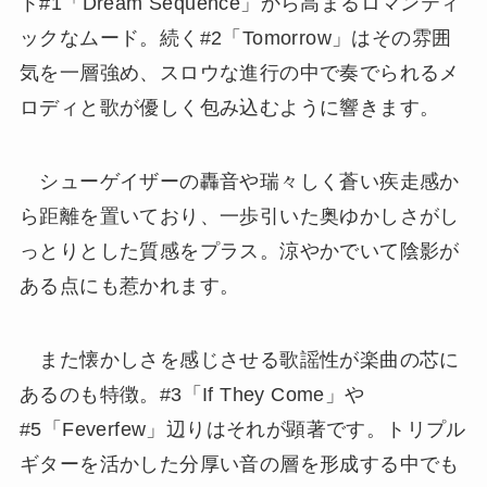
ト#1「Dream Sequence」から高まるロマンティ
ックなムード。続く#2「Tomorrow」はその雰囲
気を一層強め、スロウな進行の中で奏でられるメ
ロディと歌が優しく包み込むように響きます。
シューゲイザーの轟音や瑞々しく蒼い疾走感か
ら距離を置いており、一歩引いた奥ゆかしさがし
っとりとした質感をプラス。涼やかでいて陰影が
ある点にも惹かれます。
また懐かしさを感じさせる歌謡性が楽曲の芯に
あるのも特徴。#3「If They Come」や
#5「Feverfew」辺りはそれが顕著です。トリプル
ギターを活かした分厚い音の層を形成する中でも