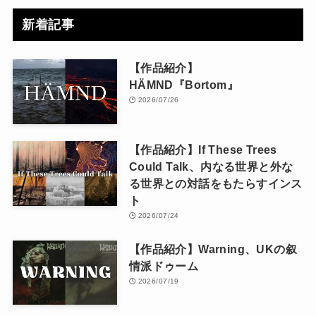
新着記事
【作品紹介】
HÄMND『Bortom』
2026/07/26
【作品紹介】If These Trees
Could Talk、内なる世界と外な
る世界との対話をもたらすインス
ト
2026/07/24
【作品紹介】Warning、UKの叙
情派ドゥーム
2026/07/19