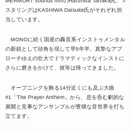
MERMORT sounds filmのHaruhisa Tanaka氏、マ
スタリングはKASHIWA Daisuke氏がそれぞれ担
当しています。
MONOに続く国産の轟音系インストゥメンタル
の新鋭として頭角を現して早5年半。真摯なアプ
ローチゆえの壮大でドラマティックなインストに
さらに磨きをかけて、彼等は帰ってきました。
オープニングを飾る14分近くにも及ぶ大曲
#1「The Prayer Anthem」から、息を呑む劇的な
展開と見事なアンサンブルが豊穣な音世界を打ち
立てます。