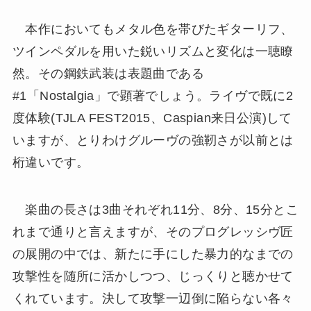
本作においてもメタル色を帯びたギターリフ、
ツインペダルを用いた鋭いリズムと変化は一聴瞭
然。その鋼鉄武装は表題曲である
#1「Nostalgia」で顕著でしょう。ライヴで既に2
度体験(TJLA FEST2015、Caspian来日公演)して
いますが、とりわけグルーヴの強靭さが以前とは
桁違いです。
楽曲の長さは3曲それぞれ11分、8分、15分とこ
れまで通りと言えますが、そのプログレッシヴ匠
の展開の中では、新たに手にした暴力的なまでの
攻撃性を随所に活かしつつ、じっくりと聴かせて
くれています。決して攻撃一辺倒に陥らない各々