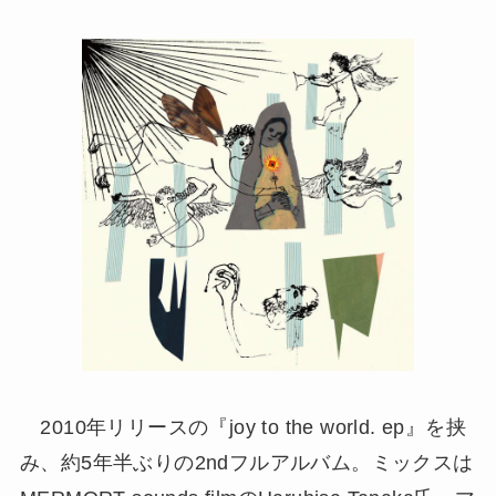
2010年リリースの『joy to the world. ep』を挟
み、約5年半ぶりの2ndフルアルバム。ミックスは