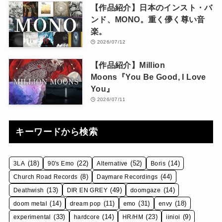
【作品紹介】日本のインスト・バ
ンド、MONO。重く儚く尊い音
楽。
2026/07/12
【作品紹介】Million
Moons『You Be Good, I Love
You』
2026/07/11
キーワードから検索
(18)
(22)
(52)
(14)
3LA
90's Emo
Alternative
Boris
(8)
(44)
Church Road Records
Daymare Recordings
(13)
(49)
(14)
Deathwish
DIR EN GREY
doomgaze
(14)
(11)
(31)
(18)
doom metal
dream pop
emo
envy
(33)
(14)
(23)
(9)
experimental
hardcore
HR/HM
iinioi