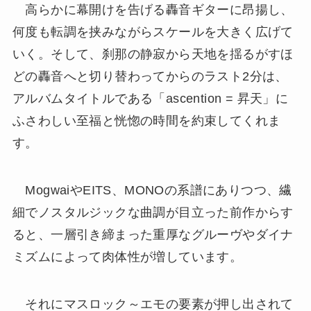
高らかに幕開けを告げる轟音ギターに昂揚し、
何度も転調を挟みながらスケールを大きく広げて
いく。そして、刹那の静寂から天地を揺るがすほ
どの轟音へと切り替わってからのラスト2分は、
アルバムタイトルである「ascention = 昇天」に
ふさわしい至福と恍惚の時間を約束してくれま
す。
MogwaiやEITS、MONOの系譜にありつつ、繊
細でノスタルジックな曲調が目立った前作からす
ると、一層引き締まった重厚なグルーヴやダイナ
ミズムによって肉体性が増しています。
それにマスロック～エモの要素が押し出されて