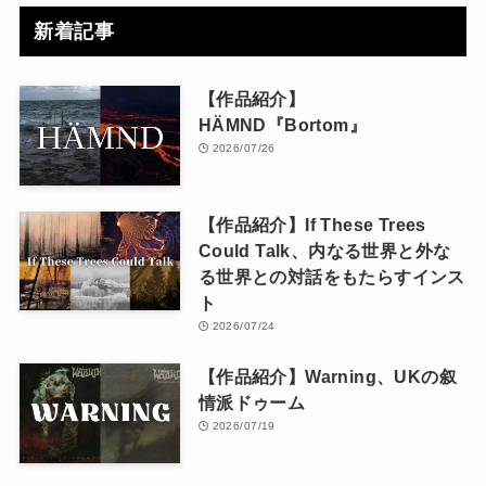
新着記事
【作品紹介】
HÄMND『Bortom』
2026/07/26
【作品紹介】If These Trees
Could Talk、内なる世界と外な
る世界との対話をもたらすインス
ト
2026/07/24
【作品紹介】Warning、UKの叙
情派ドゥーム
2026/07/19