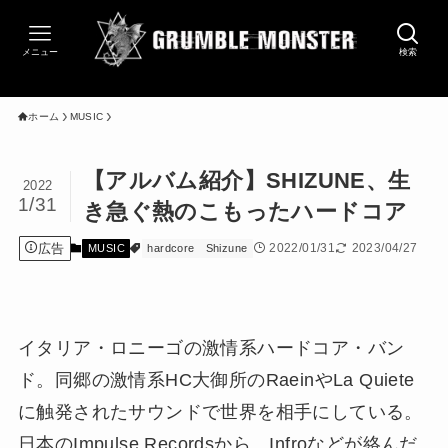
メニュー
検索
ホーム
MUSIC
【アルバム紹介】SHIZUNE、生
2022
1/31
き急ぐ熱のこもったハードコア
広告
2022/01/31
2023/04/27
MUSIC
hardcore
Shizune
イタリア・ロニーゴの激情系ハードコア・バン
ド。同郷の激情系HC大御所のRaeinやLa Quiete
に触発されたサウンドで世界を相手にしている。
日本のImpulse Recordsから、Infroなどが絡んだ