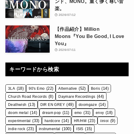
ンド、MONO。重く儚く尊い音
楽。
2026/07/12
【作品紹介】Million
Moons『You Be Good, I Love
You』
2026/07/11
キーワードから検索
(18)
(22)
(52)
(14)
3LA
90's Emo
Alternative
Boris
(8)
(44)
Church Road Records
Daymare Recordings
(13)
(49)
(14)
Deathwish
DIR EN GREY
doomgaze
(14)
(11)
(31)
(18)
doom metal
dream pop
emo
envy
(33)
(14)
(23)
(9)
experimental
hardcore
HR/HM
iinioi
(23)
(100)
(15)
indie rock
instrumental
ISIS