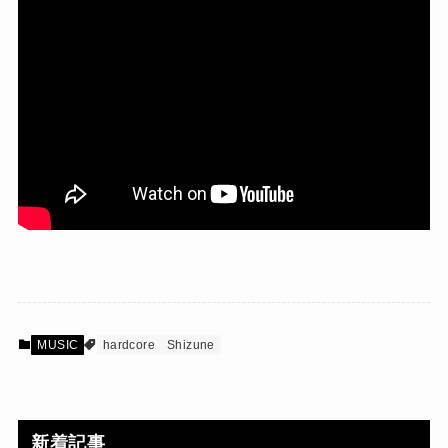
MUSIC
hardcore
Shizune
新着記事