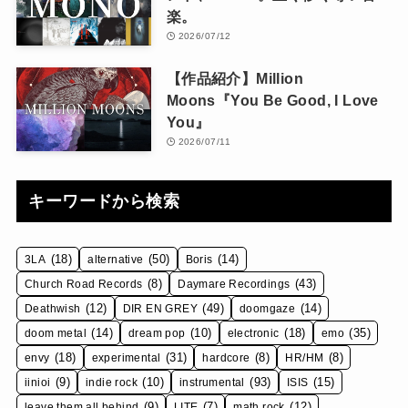
楽。
2026/07/12
【作品紹介】Million
Moons『You Be Good, I Love
You』
2026/07/11
キーワードから検索
(18)
(50)
(14)
3LA
alternative
Boris
(8)
(43)
Church Road Records
Daymare Recordings
(12)
(49)
(14)
Deathwish
DIR EN GREY
doomgaze
(14)
(10)
(18)
(35)
doom metal
dream pop
electronic
emo
(18)
(31)
(8)
(8)
envy
experimental
hardcore
HR/HM
(9)
(10)
(93)
(15)
iinioi
indie rock
instrumental
ISIS
(9)
(7)
(12)
leave them all behind
LITE
math rock