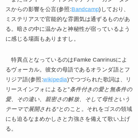
スからの影響を公言(参照:
Bandcamp
)しており、
ミステリアスで官能的な雰囲気は通ずるものがあ
る。暗さの中に温かみと神秘性が宿っているよう
に感じる場面もありますし。
特異点となっているのはFamke Canrinusによ
るヴォーカル。彼女の母語であるオランダ語とフ
リジア語(参照:
wikipedia
)でつづられた歌詞は、リ
リースインフォによると”
条件付きの愛と無条件の
愛、その違い、親密さの解放、そして母性という
テーマで展開される
“とのこと。それをゴスの領域
にも迫るなまめかしさと力強さを備えて歌い上げ
る。