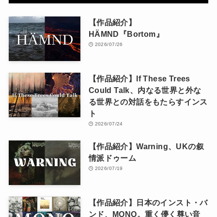
【作品紹介】
HÄMND『Bortom』
2026/07/26
【作品紹介】If These Trees
Could Talk、内なる世界と外な
る世界との対話をもたらすインス
ト
2026/07/24
【作品紹介】Warning、UKの叙
情派ドゥーム
2026/07/19
【作品紹介】日本のインスト・バ
ンド、MONO。重く儚く尊い音