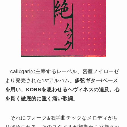
cali≠gariの主宰するレーベル、密室ノイローゼ
より発売された1stアルバム。
多弦ギター/ベース
を用い、KORNを思わせるヘヴィネスの追及。心
を貫く徹底的に重く痛い歌詞
。
それにフォーク&歌謡曲チックなメロディがち
りばめられる。そのスタイルが初期から発揮され