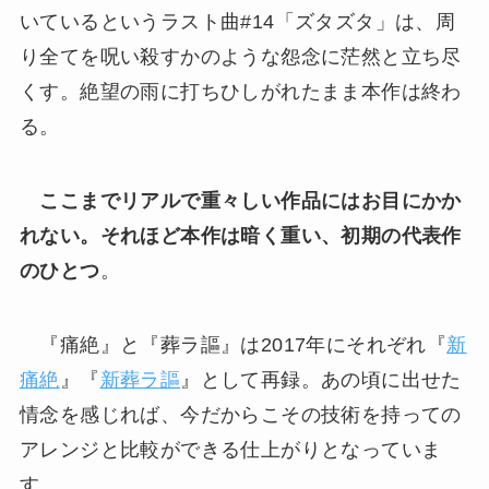
いているというラスト曲#14「ズタズタ」は、周
り全てを呪い殺すかのような怨念に茫然と立ち尽
くす。絶望の雨に打ちひしがれたまま本作は終わ
る。
ここまでリアルで重々しい作品にはお目にかか
れない。それほど本作は暗く重い、初期の代表作
のひとつ
。
『痛絶』と『葬ラ謳』は2017年にそれぞれ『
新
痛絶
』『
新葬ラ謳
』として再録。あの頃に出せた
情念を感じれば、今だからこその技術を持っての
アレンジと比較ができる仕上がりとなっていま
す。