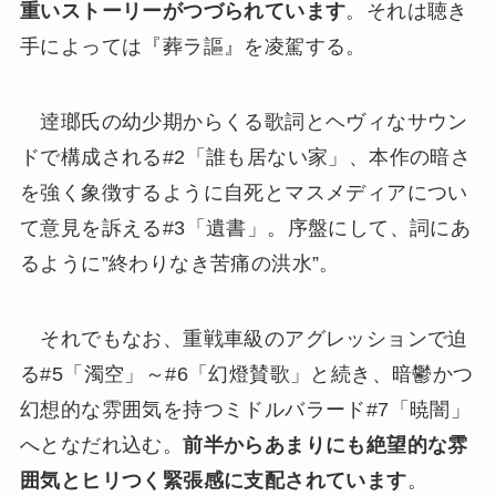
重いストーリーがつづられています
。それは聴き
手によっては『葬ラ謳』を凌駕する。
逹瑯氏の幼少期からくる歌詞とヘヴィなサウン
ドで構成される#2「誰も居ない家」、本作の暗さ
を強く象徴するように自死とマスメディアについ
て意見を訴える#3「遺書」。序盤にして、詞にあ
るように”終わりなき苦痛の洪水”。
それでもなお、重戦車級のアグレッションで迫
る#5「濁空」～#6「幻燈賛歌」と続き、暗鬱かつ
幻想的な雰囲気を持つミドルバラード#7「暁闇」
へとなだれ込む。
前半からあまりにも絶望的な雰
囲気とヒリつく緊張感に支配されています
。