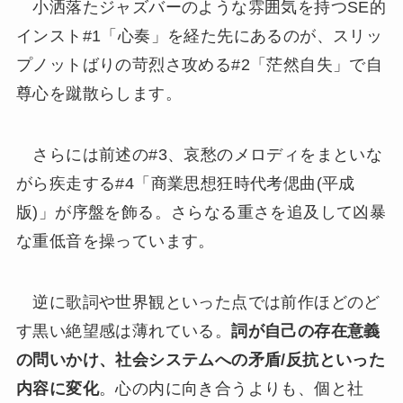
小洒落たジャズバーのような雰囲気を持つSE的
インスト#1「心奏」を経た先にあるのが、スリッ
プノットばりの苛烈さ攻める#2「茫然自失」で自
尊心を蹴散らします。
さらには前述の#3、哀愁のメロディをまといな
がら疾走する#4「商業思想狂時代考偲曲(平成
版)」が序盤を飾る。さらなる重さを追及して凶暴
な重低音を操っています。
逆に歌詞や世界観といった点では前作ほどのど
す黒い絶望感は薄れている。
詞が自己の存在意義
の問いかけ、社会システムへの矛盾/反抗といった
内容に変化
。心の内に向き合うよりも、個と社