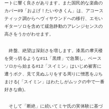
ートに響く良さがあります。また国民的な楽曲の
カバー#9「およげ！たいやきくん」は、アコース
ティック調からヘヴィサウンドへの移行、エモい
ギターソロを含めて緩急静動のアレンジセンスの
高さをうかがわせます。
終盤、絶望は深刻さを増します。漆黒の摩天楼
を突っ切るような#11「黒煙」で急襲し、ベース
ソロから始まる#12「スイミン」はいじめ被害に
遭うボク、見て見ぬふりをする周りに憎悪をぶち
まける(「スイミン」はわたしがムックの中で一番
好きな曲)。
そして「断絶」に続いてミヤ氏の実体験に基づ