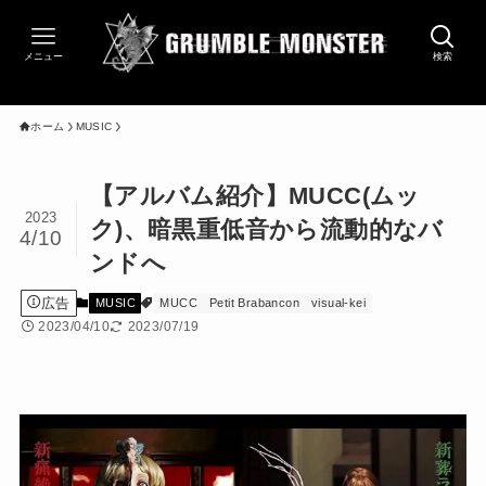
メニュー
検索
ホーム
MUSIC
【アルバム紹介】MUCC(ムッ
2023
ク)、暗黒重低音から流動的なバ
4/10
ンドへ
広告
MUSIC
MUCC
Petit Brabancon
visual-kei
2023/04/10
2023/07/19