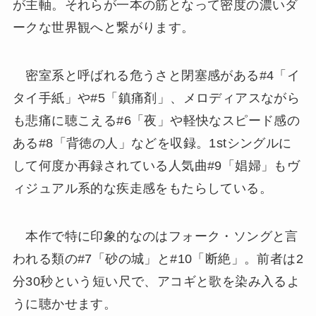
が主軸。それらが一本の筋となって密度の濃いダ
ークな世界観へと繋がります。
密室系と呼ばれる危うさと閉塞感がある#4「イ
タイ手紙」や#5「鎮痛剤」、メロディアスながら
も悲痛に聴こえる#6「夜」や軽快なスピード感の
ある#8「背徳の人」などを収録。1stシングルに
して何度か再録されている人気曲#9「娼婦」もヴ
ィジュアル系的な疾走感をもたらしている。
本作で特に印象的なのはフォーク・ソングと言
われる類の#7「砂の城」と#10「断絶」。前者は2
分30秒という短い尺で、アコギと歌を染み入るよ
うに聴かせます。