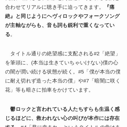
合わせてリアルに聴き手に迫ってきます。
『痛
絶』と同じようにヘヴィロックやフォークソング
が主軸ながらも、音も詞も鋭利で重くなってい
る
。
タイトル通りの絶望感に支配される#2「絶望」
を筆頭に、(本当は生きていちゃいけない)僕の心
の闇が潤い続ける状態が続く。#5「僕が本当の僕
に耐え切れず造った本当の僕」や#7「暗闇に咲く
花」等も暗さに拍車をかけています。
鬱ロックと言われている人たちすらも生温く感
じるほどに、救われない心の叫びが本作には存在