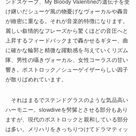
ンドスケープ、My Bloody Valentineの遺伝子を受
け継いだシューゲ風の物憂げなヴォーカルや轟音
が緻密に重なる。それが音楽的特徴になります。
麗しい叙情的なフレーズから驚くほどの音圧へと
上昇するフィードバックまで轟かせるギター、曲
に確かな輪郭と精微な躍動感を与えていくリズム
隊、男性の囁きヴォーカル、女性コーラスの甘い
響き。ポストロック／シューゲイザーらしい因子
が散りばめれています。
それはまるでステンドグラスのような気品高い
ハーモニー。slowdiveを髣髴とさせる部分もあり
ますが、現代のポストロックと親和している部分
は多い。メリハリをきっちりつけてドラマティッ