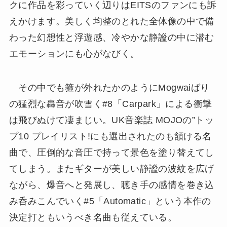
クに作品を彩っていく辺りはEITSのファンにも訴
えかけます。美しく均整のとれた全体像の中で備
わった幻想性と浮遊感、冷やかな静謐の中に潜む
エモーションにも心がなびく。
その中でも箍が外れたかのようにMogwaiばり
の猛烈な轟音が吹雪く#8「Carpark」による衝撃
は飛びぬけて凄まじい。UK音楽誌 MOJOの”トッ
プ10 プレイリスト!にも選出されたのも頷ける名
曲で、圧倒的な音圧で持って景色を塗り替えてし
てしまう。またギターが美しい静謐の波紋を広げ
ながら、爆音へと発展し、聴き手の感情を巻き込
み呑みこんでいく#5「Automatic」という本作の
決定打ともいうべき名曲も従えている。