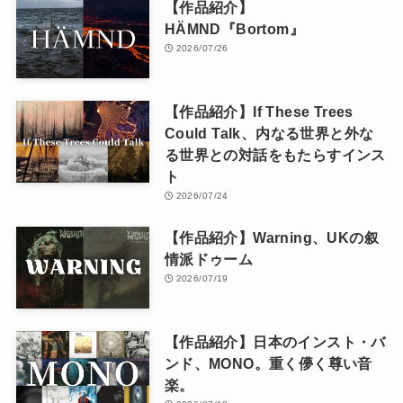
【作品紹介】
HÄMND『Bortom』
2026/07/26
【作品紹介】If These Trees
Could Talk、内なる世界と外な
る世界との対話をもたらすインス
ト
2026/07/24
【作品紹介】Warning、UKの叙
情派ドゥーム
2026/07/19
【作品紹介】日本のインスト・バ
ンド、MONO。重く儚く尊い音
楽。