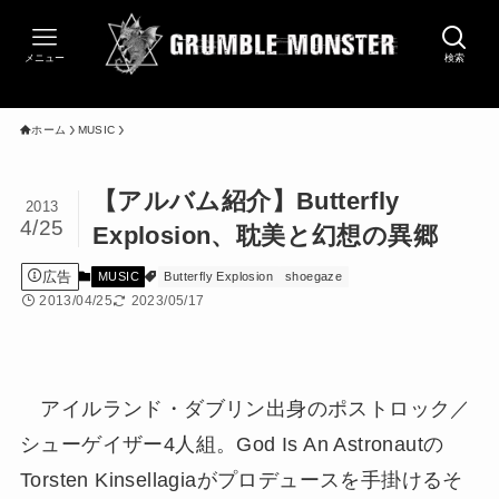
メニュー
検索
ホーム
MUSIC
【アルバム紹介】Butterfly
2013
4/25
Explosion、耽美と幻想の異郷
広告
MUSIC
Butterfly Explosion
shoegaze
2013/04/25
2023/05/17
アイルランド・ダブリン出身のポストロック／
シューゲイザー4人組。God Is An Astronautの
Torsten Kinsellagiaがプロデュースを手掛けるそ