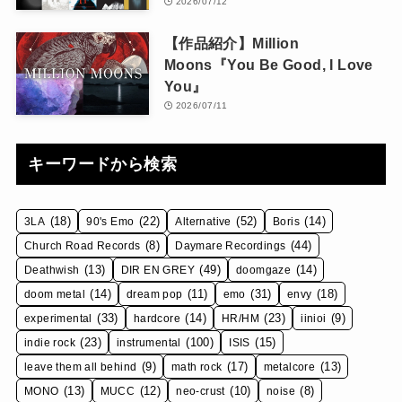
2026/07/12
【作品紹介】Million
Moons『You Be Good, I Love
You』
2026/07/11
キーワードから検索
(18)
(22)
(52)
(14)
3LA
90's Emo
Alternative
Boris
(8)
(44)
Church Road Records
Daymare Recordings
(13)
(49)
(14)
Deathwish
DIR EN GREY
doomgaze
(14)
(11)
(31)
(18)
doom metal
dream pop
emo
envy
(33)
(14)
(23)
(9)
experimental
hardcore
HR/HM
iinioi
(23)
(100)
(15)
indie rock
instrumental
ISIS
(9)
(17)
(13)
leave them all behind
math rock
metalcore
(13)
(12)
(10)
(8)
MONO
MUCC
neo-crust
noise