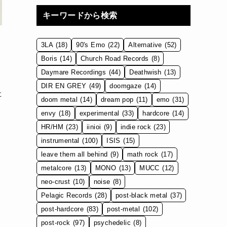
キーワードから検索
3LA
(18)
90's Emo
(22)
Alternative
(52)
ス
Boris
(14)
Church Road Records
(8)
Daymare Recordings
(44)
Deathwish
(13)
DIR EN GREY
(49)
doomgaze
(14)
た
doom metal
(14)
dream pop
(11)
emo
(31)
envy
(18)
experimental
(33)
hardcore
(14)
HR/HM
(23)
iinioi
(9)
indie rock
(23)
instrumental
(100)
ISIS
(15)
leave them all behind
(9)
math rock
(17)
metalcore
(13)
MONO
(13)
MUCC
(12)
neo-crust
(10)
noise
(8)
Pelagic Records
(28)
post-black metal
(37)
post-hardcore
(83)
post-metal
(102)
post-rock
(97)
psychedelic
(8)