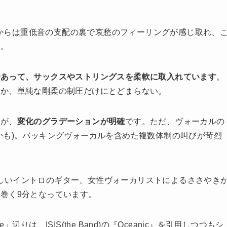
are」からは重低音の支配の裏で哀愁のフィーリングが感じ取れ、
く。
であって、サックスやストリングスを柔軟に取入れています
。
のか、単純な剛柔の制圧だけにとどまらない。
が、
変化のグラデーションが明確
です。ただ、ヴォーカルの
かも)。バッキングヴォーカルを含めた複数体制の叫びが苛烈
。侘しいイントロのギター、女性ヴォーカリストによるささやき
巻く9分となっています。
vorce」辺りは、ISIS(the Band)の『Oceanic』を引用しつつもシ