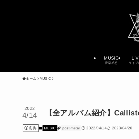
MUSIC
LI
音楽感想
ライブ
ホーム
MUSIC
2022
【全アルバム紹介】Calli
4/14
広告
2022/04/14
2023/04/26
MUSIC
post-metal