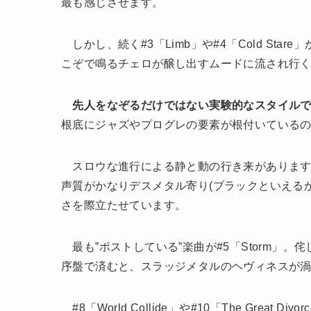
最も感じさせます。
しかし、続く#3「Limb」や#4「Cold St
こぞで鳴るチェロが醸し出すムードに流され行
先人をなぞるだけではない実験的なスタイル
根底にジャズやプログレの要素が根付いている
スロウな進行による静と動の行き来があります
声質がかなりデスメタル寄り(ブラックといえる
さを際立たせています。
最も”ポストしている”楽曲が#5「Storm」
序盤で済むと、スラッジメタルのヘヴィネスが渦
#8「World Collide」や#10「The Great Di