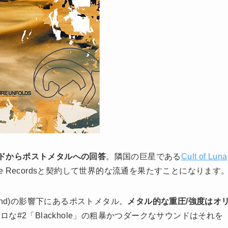
ドからポストメタルへの回答
。隣国の巨星である
Cult of Luna
rache Recordsと契約して世界的な流通を果たすことになります
e Band)の影響下にあるポストメタル。
メタル的な重圧/強度はオ
な#2「Blackhole」の粗暴かつダークなサウンドはそれを