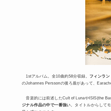
1stアルバム。全10曲約58分収録。
フィンラン
のJohannes Perssonの後ろ盾があって、Ea
音楽的には前述したCult of LunaやISIS(th
ジナル作品の中で一番強い
。タイトルからしてモロ