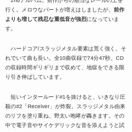
2ndアルバム。前作からの順当なレールの上を
行く。メロウなパートが増えはしましたが、
前作
よりも増して残忍な重低音が強烈
になっていま
す。
ハードコア/スラッジメタル要素は荒く強く、そ
れでいて曲も長い。全10曲収録で74分47秒。CD
の収録時間ギリギリまで収めて、地獄をできる限
り引き伸ばしています。
短いインタールード#1を抜けると、いきなり圧
殺の#2「Receiver」が炸裂。スラッジメタル由来
のリフを塗り重ね、野太い咆哮が轟きます。その
中で電子音やサイケデリックな音を添えようと試