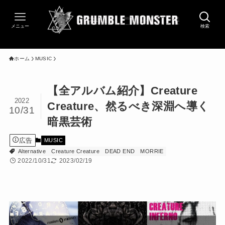
メニュー
検索
ホーム
MUSIC
【全アルバム紹介】Creature
2022
Creature、然るべき深淵へ導く
10/31
暗黒芸術
広告
MUSIC
Alternative
Creature Creature
DEAD END
MORRIE
2022/10/31
2023/02/19