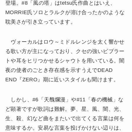
登場。#8「風の塔」はtetsu氏作曲とはいえ、
MORRIE氏ソロとラルクが溶け合ったかのような
耽美さが引き立っています。
ヴォーカルはロウ～ミドルレンジを太く響かせ
る歌い方が主になっており、クセの強いビブラー
トや耳をヒリつかせるシャウトを用いている。闇
夜の使者のごとき存在感を示すうえでDEAD
END『ZERO』期に近いスタイルも聞けます。
しかし、#6「天醜爛漫」や#11「春の機械」な
ど顕著ですが歌詞は難解。夢、星、風、闇、光、
生、殺、幻など曲をまたいで出てくる言葉は何を
意味するか。安易な言葉を投げかけない辺りは、