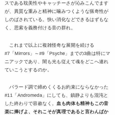
スである耽美性やキャッチーさが沁みこんでます
が、異質な重みと精神に噛みつくような猟奇性が
しのばされている。快い消化などできるはずもな
く、思索を義務付ける音の群れ。
これまで以上に複雑怪奇な展開を続ける
#7「Mirrors」～#9「Psyche」までの3曲は特にマ
ニアックであり、闇も光も従えて魂をどこへ連れ
ていこうとするのか。
バラード調で締めくくるお約束にならなかった
#11「Andromeda」にしても、鎮静よりも混沌と
した終わりで容赦なく。
血も肉体も精神もこの音
楽に捧げよ、それこそが真理であると言わんばか