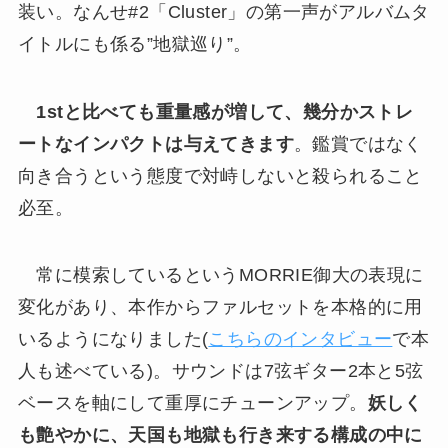
装い。なんせ#2「Cluster」の第一声がアルバムタ
イトルにも係る”地獄巡り”。
1stと比べても重量感が増して、幾分かストレ
ートなインパクトは与えてきます
。鑑賞ではなく
向き合うという態度で対峙しないと殺られること
必至。
常に模索しているというMORRIE御大の表現に
変化があり、本作からファルセットを本格的に用
いるようになりました(
こちらのインタビュー
で本
人も述べている)。サウンドは7弦ギター2本と5弦
ベースを軸にして重厚にチューンアップ。
妖しく
も艶やかに、天国も地獄も行き来する構成の中に