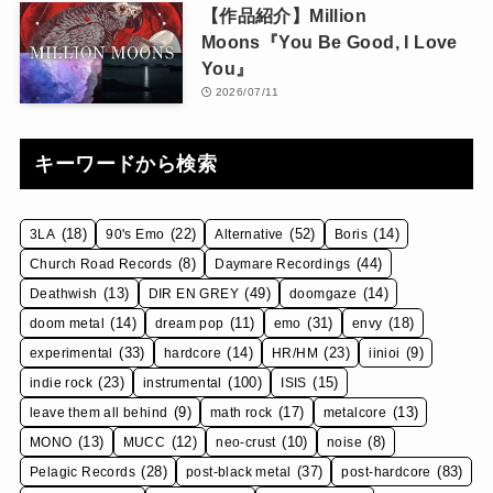
【作品紹介】Million
Moons『You Be Good, I Love
You』
2026/07/11
キーワードから検索
(18)
(22)
(52)
(14)
3LA
90's Emo
Alternative
Boris
(8)
(44)
Church Road Records
Daymare Recordings
(13)
(49)
(14)
Deathwish
DIR EN GREY
doomgaze
(14)
(11)
(31)
(18)
doom metal
dream pop
emo
envy
(33)
(14)
(23)
(9)
experimental
hardcore
HR/HM
iinioi
(23)
(100)
(15)
indie rock
instrumental
ISIS
(9)
(17)
(13)
leave them all behind
math rock
metalcore
(13)
(12)
(10)
(8)
MONO
MUCC
neo-crust
noise
(28)
(37)
(83)
Pelagic Records
post-black metal
post-hardcore