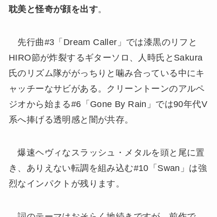
耽美と怪奇が顔を出す
。
先行曲#3「Dream Caller」では漆黒のリフと
HIRO節が炸裂するギターソロ、人時氏とSakura
氏のリズム隊ががっちりと噛み合っている中にキ
ャッチーなサビがある。クリーントーンのアルペ
ジオから始まる#6「Gone By Rain」では90年代V
系へ捧げる透明感と闇が共存。
爆速ヘヴィなスラッシュ・メタルを頭と尾に置
き、ありえない転調を組み込む#10「Swan」は強
烈なインパクトが残ります。
詞のテーマはおそらく地続きですが、前作で