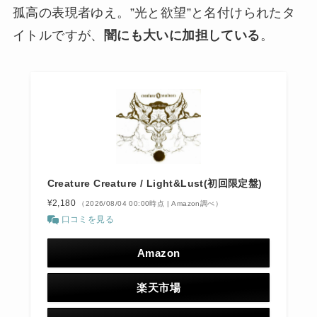
孤高の表現者ゆえ。”光と欲望”と名付けられたタ
イトルですが、
闇にも大いに加担している
。
Creature Creature / Light&Lust(初回限定盤)
¥2,180
（2026/08/04 00:00時点 | Amazon調べ）
口コミを見る
Amazon
楽天市場