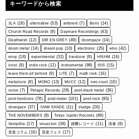
キーワードから検索
(18)
(53)
(7)
(14)
3LA
alternative
ambient
Boris
(8)
(43)
Church Road Records
Daymare Recordings
(12)
(49)
(14)
Deathwish
DIR EN GREY
doomgaze
(14)
(10)
(25)
(42)
doom metal
dream pop
electronic
emo
(18)
(32)
(9)
(16)
envy
experimental
hardcore
HR/HM
(9)
(12)
(98)
(15)
iinioi
indie rock
instrumental
ISIS
(9)
(7)
(16)
leave them all behind
LITE
math rock
(8)
(13)
(12)
(10)
metalcore
MONO
MUCC
neo-crust
(7)
(28)
(36)
noise
Pelagic Records
post-black metal
(78)
(101)
(95)
post-hardcore
post-metal
post-rock
(37)
(11)
(26)
shoegaze
SIAM SHADE
sludge
(8)
(49)
THE NOVEMBERS
Tokyo Jupiter Records
(17)
(38)
(11)
(8)
Vampillia
visual-kei
残響レコード
清春
(16)
(17)
音楽コラム
音楽フェス