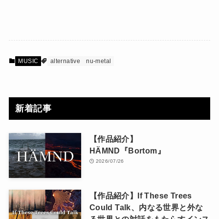
MUSIC
alternative
nu-metal
新着記事
【作品紹介】
HÄMND『Bortom』
2026/07/26
【作品紹介】If These Trees
Could Talk、内なる世界と外な