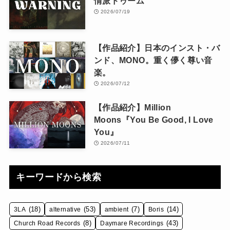
情派ドゥーム
2026/07/19
【作品紹介】日本のインスト・バ
ンド、MONO。重く儚く尊い音
楽。
2026/07/12
【作品紹介】Million
Moons『You Be Good, I Love
You』
2026/07/11
キーワードから検索
(18)
(53)
(7)
(14)
3LA
alternative
ambient
Boris
(8)
(43)
Church Road Records
Daymare Recordings