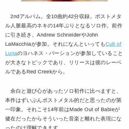
2ndアルバム。全10曲約42分収録。ポストメタ
ル人脈最高のネキの14年ぶりとなるソロ作。前作
に引き続き、Andrew SchneiderやJohn
LaMacchiaが参加。それになんといっても
Cult of
Luna
のヨハネス・パーションが参加していること
が大きなトピックであり、リリースは彼のレーベ
ルであるRed Creekから。
余白と遊び心があったソロ初作に比べますと、
本作はずいぶんポストメタル的だと思ったのが第
一印象。それこそ14年前はMade Out of Babieが
健在だったからそういった音楽と離れた表現にな
ったのは理解できます。