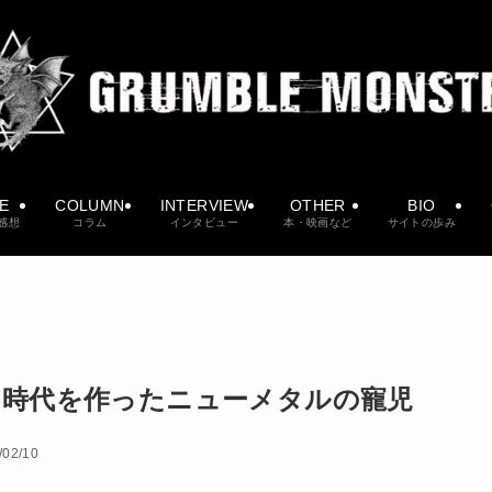
VE
COLUMN
INTERVIEW
OTHER
BIO
感想
コラム
インタビュー
本・映画など
サイトの歩み
ark、時代を作ったニューメタルの寵児
/02/10