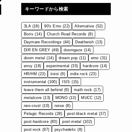
キーワードから検索
3LA
(18)
90's Emo
(22)
Alternative
(52)
Boris
(14)
Church Road Records
(8)
Daymare Recordings
(44)
Deathwish
(13)
DIR EN GREY
(49)
doomgaze
(14)
doom metal
(14)
dream pop
(11)
emo
(31)
envy
(18)
experimental
(33)
hardcore
(14)
HR/HM
(23)
iinioi
(9)
indie rock
(23)
instrumental
(100)
ISIS
(15)
leave them all behind
(9)
math rock
(17)
metalcore
(13)
MONO
(13)
MUCC
(12)
neo-crust
(10)
noise
(8)
Pelagic Records
(28)
post-black metal
(37)
post-hardcore
(83)
post-metal
(102)
post-rock
(97)
psychedelic
(8)