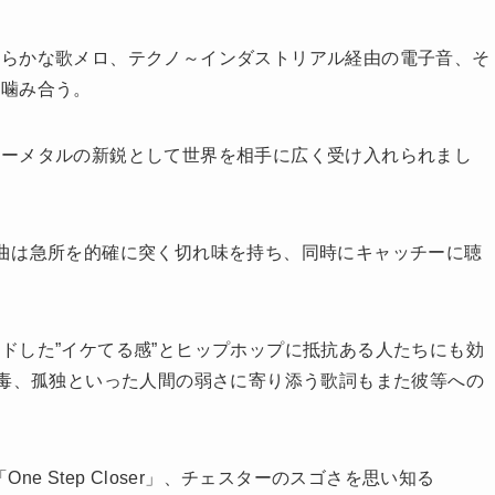
らかな歌メロ、テクノ～インダストリアル経由の電子音、そ
に噛み合う。
ーメタルの新鋭として世界を相手に広く受け入れられまし
曲は急所を的確に突く切れ味を持ち、同時にキャッチーに聴
した”イケてる感”とヒップホップに抵抗ある人たちにも効
中毒、孤独といった人間の弱さに寄り添う歌詞もまた彼等への
One Step Closer」、チェスターのスゴさを思い知る