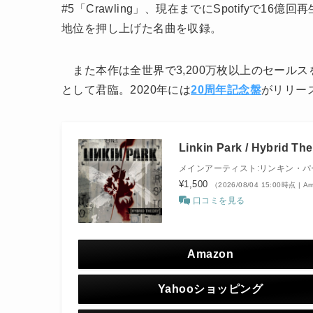
#5「Crawling」、現在までにSpotifyで16
地位を押し上げた名曲を収録。
また本作は全世界で3,200万枚以上のセール
として君臨。2020年には
20周年記念盤
がリリー
Linkin Park / Hybrid Th
メインアーティスト:リンキン・パ
¥1,500
（2026/08/04 15:00時点 | 
口コミを見る
Amazon
Yahooショッピング