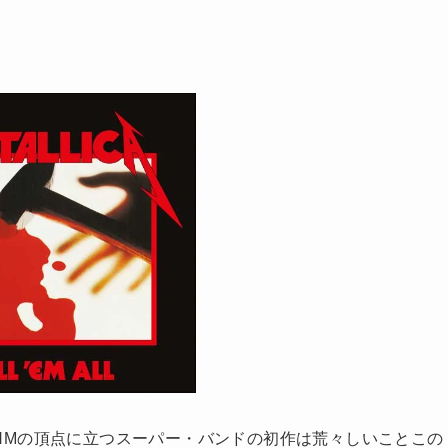
R/HMの頂点に立つスーパー・バンドの初作は荒々しいことこの