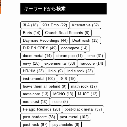
キーワードから検索
3LA
(18)
90's Emo
(22)
Alternative
(52)
を
Boris
(14)
Church Road Records
(8)
の
Daymare Recordings
(44)
Deathwish
(13)
DIR EN GREY
(49)
doomgaze
(14)
doom metal
(14)
dream pop
(11)
emo
(31)
envy
(18)
experimental
(33)
hardcore
(14)
HR/HM
(23)
iinioi
(9)
indie rock
(23)
instrumental
(100)
ISIS
(15)
leave them all behind
(9)
math rock
(17)
metalcore
(13)
MONO
(13)
MUCC
(12)
neo-crust
(10)
noise
(8)
Pelagic Records
(28)
post-black metal
(37)
post-hardcore
(83)
post-metal
(102)
post-rock
(97)
psychedelic
(8)