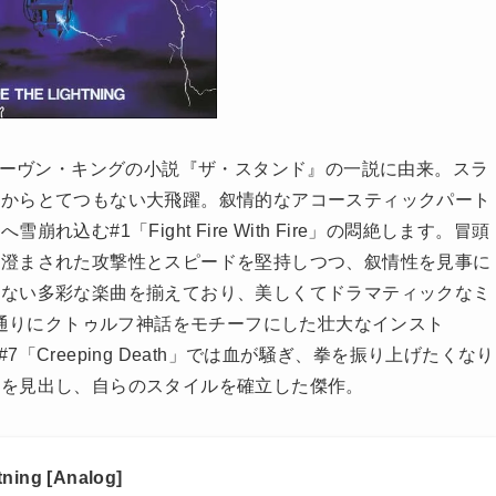
ィーヴン・キングの小説『ザ・スタンド』の一説に由来。スラ
作からとてつもない大飛躍。叙情的なアコースティックパート
む#1「Fight Fire With Fire」の悶絶します。冒頭
ぎ澄まされた攻撃性とスピードを堅持しつつ、叙情性を見事に
れない多彩な楽曲を揃えており、美しくてドラマティックなミ
タイトル通りにクトゥルフ神話をモチーフにした壮大なインスト
代表曲#7「Creeping Death」では血が騒ぎ、拳を振り上げたくなり
スを見出し、自らのスタイルを確立した傑作。
htning [Analog]