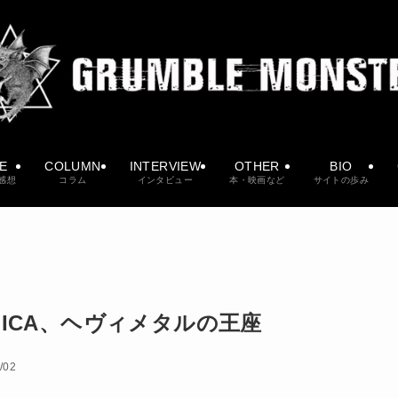
VE
COLUMN
INTERVIEW
OTHER
BIO
感想
コラム
インタビュー
本・映画など
サイトの歩み
LICA、ヘヴィメタルの王座
/02