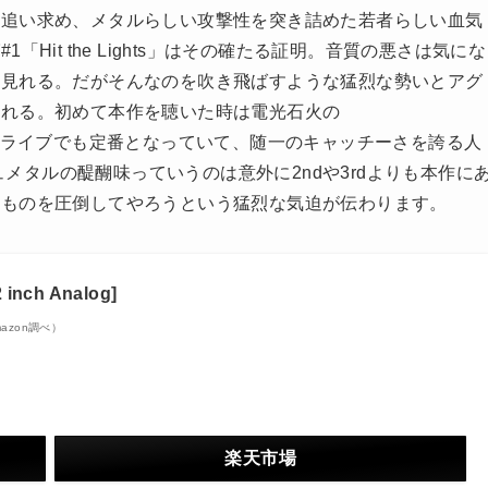
を追い求め、メタルらしい攻撃性を突き詰めた若者らしい血気
Hit the Lights」はその確たる証明。音質の悪さは気にな
間見れる。だがそんなのを吹き飛ばすような猛烈な勢いとアグ
くれる。初めて本作を聴いた時は電光石火の
のです。ライブでも定番となっていて、随一のキャッチーさを誇る人
ラッシュメタルの醍醐味っていうのは意外に2ndや3rdよりも本作に
くものを圧倒してやろうという猛烈な気迫が伝わります。
12 inch Analog]
Amazon調べ）
楽天市場