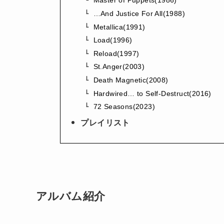
Master of Puppets(1986)
…And Justice For All(1988)
Metallica(1991)
Load(1996)
Reload(1997)
St.Anger(2003)
Death Magnetic(2008)
Hardwired… to Self-Destruct(2016)
72 Seasons(2023)
プレイリスト
アルバム紹介