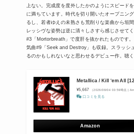
上ない。完成度を度外したかのようにスピード
に満ちています。時代を切り開いたオープニング#1「
るし、若者ゆえの未熟さも荒削りな楽曲から垣
レッシヴな姿勢は逆に清々しさすら感じさせて
#3「Mortorbreath」で度肝を抜かれたも
気曲#9「Seek and Destroy」も収録。ス
るのかもしれないなと思わせるデビュー作。聴
Metallica / Kill ‘em All [
¥5,667
（2026/08/04 03:59時点 | 
口コミを見る
Amazon