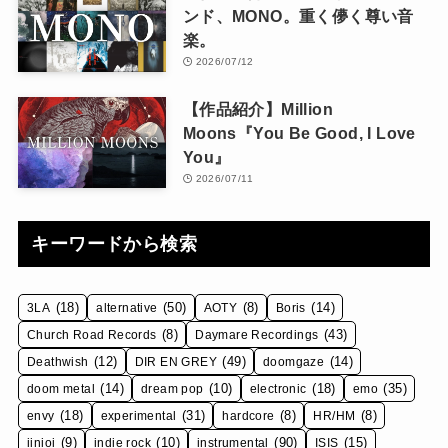
ンド、MONO。重く儚く尊い音
楽。
2026/07/12
【作品紹介】Million
Moons『You Be Good, I Love
You』
2026/07/11
キーワードから検索
(18)
(50)
(8)
(14)
3LA
alternative
AOTY
Boris
(8)
(43)
Church Road Records
Daymare Recordings
(12)
(49)
(14)
Deathwish
DIR EN GREY
doomgaze
(14)
(10)
(18)
(35)
doom metal
dream pop
electronic
emo
(18)
(31)
(8)
(8)
envy
experimental
hardcore
HR/HM
(9)
(10)
(90)
(15)
iinioi
indie rock
instrumental
ISIS