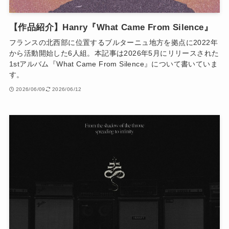
【作品紹介】Hanry『What Came From Silence』
フランスの北西部に位置するブルターニュ地方を拠点に2022年
から活動開始した6人組。本記事は2026年5月にリリースされた
1stアルバム『What Came From Silence』について書いていま
す。
2026/06/09
2026/06/12