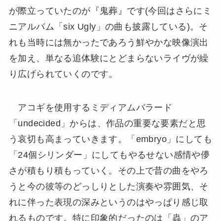
が際立っていたのが『鬼葬』です(今回はさらにミ
ニアルバム「six Ugly」の曲も披露している)。そ
れも当時には無かったであろう鮮やかな映像演出
を加え、単なる追体験にとどまらないライヴが繰
り広げられていくのです。
アコギを使用するミディアムバラード
「undecided」からは、作品の重要な要素だと思
う哀切も高まっていきます。「embryo」にしても
「24個シリンダー」にしてもやるせない感情や儚
さが積もり積もっていく。その上で昔の曲をやろ
うと今の彼等のどっしりとした演奏や雰囲気、そ
れに伴った表現の深みというのはやっぱり感じ取
れるものです。特に印象的だったのは「蟲」のア