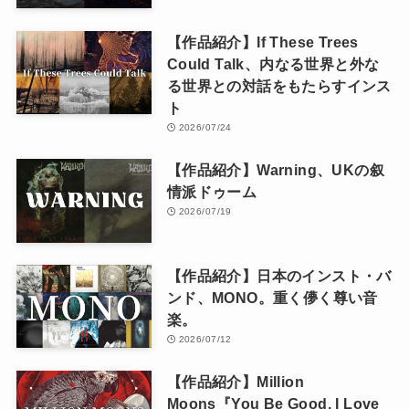
【作品紹介】If These Trees
Could Talk、内なる世界と外な
る世界との対話をもたらすインス
ト
2026/07/24
【作品紹介】Warning、UKの叙
情派ドゥーム
2026/07/19
【作品紹介】日本のインスト・バ
ンド、MONO。重く儚く尊い音
楽。
2026/07/12
【作品紹介】Million
Moons『You Be Good, I Love