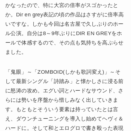
かなったので、特に大宮の倍率がスゴかったと
か。Dir en grey表記の頃の作品はさすがに倍率高
いですな。しかも今回は名古屋で久しぶりのホー
ル公演。自分は8～9年ぶりにDIR EN GREYをホ
ールで体感するので、その点も気持ちを高ぶらせ
ました。
「鬼眼」～「ZOMBOID(しかも歌詞変え)」～そ
して最新シングル「詩踏み」と懐かしさに浸る前
に怒涛の攻め。エグい詞とハードなサウンド、さ
らには勢いを序盤から惜しみなく出していきま
す。もともとそういう要素は持っていたとは言
え、ダウンチューニングを導入し始めてヘヴィ＆
ハードに。そして和とエログロで書き殴った表現