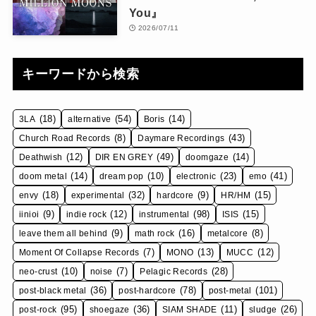
You』
2026/07/11
キーワードから検索
(18)
(54)
(14)
3LA
alternative
Boris
(8)
(43)
Church Road Records
Daymare Recordings
(12)
(49)
(14)
Deathwish
DIR EN GREY
doomgaze
(14)
(10)
(23)
(41)
doom metal
dream pop
electronic
emo
(18)
(32)
(9)
(15)
envy
experimental
hardcore
HR/HM
(9)
(12)
(98)
(15)
iinioi
indie rock
instrumental
ISIS
(9)
(16)
(8)
leave them all behind
math rock
metalcore
(7)
(13)
(12)
Moment Of Collapse Records
MONO
MUCC
(10)
(7)
(28)
neo-crust
noise
Pelagic Records
(36)
(78)
(101)
post-black metal
post-hardcore
post-metal
(95)
(36)
(11)
(26)
post-rock
shoegaze
SIAM SHADE
sludge