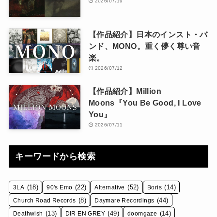
2026/07/19
【作品紹介】日本のインスト・バ
ンド、MONO。重く儚く尊い音
楽。
2026/07/12
【作品紹介】Million
Moons『You Be Good, I Love
You』
2026/07/11
キーワードから検索
(18)
(22)
(52)
(14)
3LA
90's Emo
Alternative
Boris
(8)
(44)
Church Road Records
Daymare Recordings
(13)
(49)
(14)
Deathwish
DIR EN GREY
doomgaze