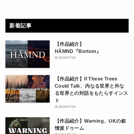
新着記事
【作品紹介】
HÄMND『Bortom』
2026/07/26
【作品紹介】If These Trees
Could Talk、内なる世界と外な
る世界との対話をもたらすインス
ト
2026/07/24
【作品紹介】Warning、UKの叙
情派ドゥーム