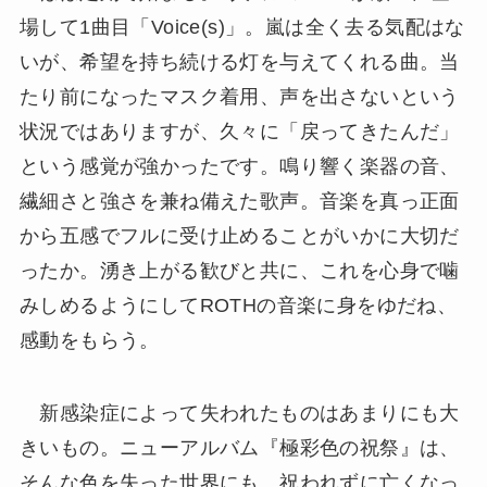
場して1曲目「Voice(s)」。嵐は全く去る気配はな
いが、希望を持ち続ける灯を与えてくれる曲。当
たり前になったマスク着用、声を出さないという
状況ではありますが、久々に「戻ってきたんだ」
という感覚が強かったです。鳴り響く楽器の音、
繊細さと強さを兼ね備えた歌声。音楽を真っ正面
から五感でフルに受け止めることがいかに大切だ
ったか。湧き上がる歓びと共に、これを心身で噛
みしめるようにしてROTHの音楽に身をゆだね、
感動をもらう。
新感染症によって失われたものはあまりにも大
きいもの。ニューアルバム『極彩色の祝祭』は、
そんな色を失った世界にも、祝われずに亡くなっ