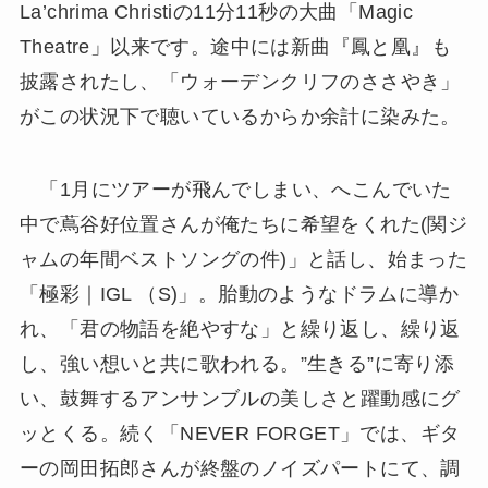
La’chrima Christiの11分11秒の大曲「Magic
Theatre」以来です。途中には新曲『鳳と凰』も
披露されたし、「ウォーデンクリフのささやき」
がこの状況下で聴いているからか余計に染みた。
「1月にツアーが飛んでしまい、へこんでいた
中で蔦谷好位置さんが俺たちに希望をくれた(関ジ
ャムの年間ベストソングの件)」と話し、始まった
「極彩｜IGL （S)」。胎動のようなドラムに導か
れ、「君の物語を絶やすな」と繰り返し、繰り返
し、強い想いと共に歌われる。”生きる”に寄り添
い、鼓舞するアンサンブルの美しさと躍動感にグ
ッとくる。続く「NEVER FORGET」では、ギタ
ーの岡田拓郎さんが終盤のノイズパートにて、調