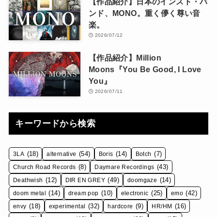
【作品紹介】日本のインスト・バ
ンド、MONO。重く儚く尊い音
楽。
2026/07/12
【作品紹介】Million
Moons『You Be Good, I Love
You』
2026/07/11
キーワードから検索
(18)
(54)
(14)
(7)
3LA
alternative
Boris
Botch
(8)
(43)
Church Road Records
Daymare Recordings
(12)
(49)
(14)
Deathwish
DIR EN GREY
doomgaze
(14)
(10)
(25)
(42)
doom metal
dream pop
electronic
emo
(18)
(32)
(9)
(16)
envy
experimental
hardcore
HR/HM