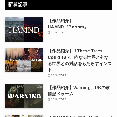
新着記事
【作品紹介】
HÄMND『Bortom』
2026/07/26
【作品紹介】If These Trees
Could Talk、内なる世界と外な
る世界との対話をもたらすインス
ト
2026/07/24
【作品紹介】Warning、UKの叙
情派ドゥーム
2026/07/19