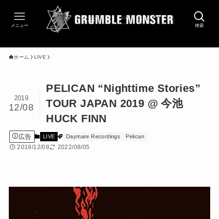
メニュー
検索
ホーム
LIVE
PELICAN “Nighttime Stories”
2019
TOUR JAPAN 2019 @ 今池
12/08
HUCK FINN
広告
LIVE
Daymare Recordings
Pelican
2019/12/08
2022/08/05