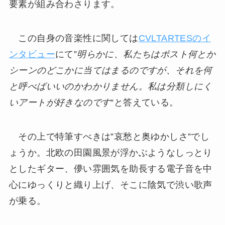
要素が組み合わさります。
この自身の音楽性に関しては
CVLTARTESのイ
ンタビュー
にて”
明らかに、私たちはポスト何とか
シーンのどこかに当てはまるのですが、それを何
と呼べばいいのかわかりません。私は分類しにく
いアートが好きなのです
“と答えている。
その上で特筆すべきは”哀愁と奥ゆかしさ”でし
ょうか。北欧の田園風景が浮かぶようなしっとり
としたギター、儚い雰囲気を助長する電子音を中
心にゆっくりと織り上げ、そこに陰気で渋い歌声
が乗る。