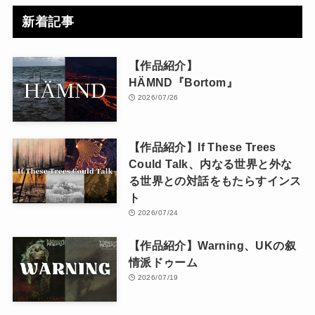
新着記事
【作品紹介】
HÄMND『Bortom』
2026/07/26
【作品紹介】If These Trees
Could Talk、内なる世界と外な
る世界との対話をもたらすインス
ト
2026/07/24
【作品紹介】Warning、UKの叙
情派ドゥーム
2026/07/19