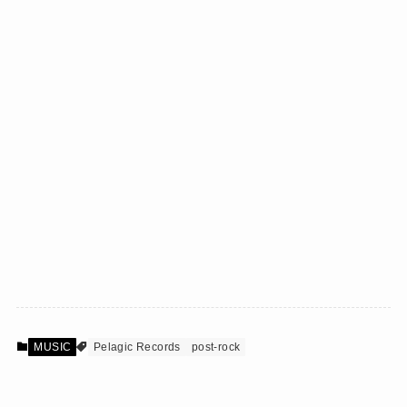
MUSIC
Pelagic Records
post-rock