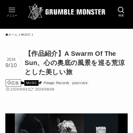
メニュー
検索
ホーム
MUSIC
【作品紹介】A Swarm Of The
2024
Sun、心の奥底の風景を巡る荒涼
9/10
とした美しい旅
広告
MUSIC
Pelagic Records
post-rock
2024/09/10
2026/08/08