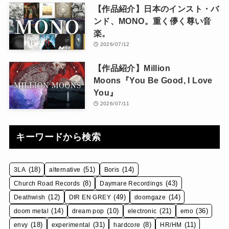
【作品紹介】日本のインスト・バ
ンド、MONO。重く儚く尊い音
楽。
2026/07/12
【作品紹介】Million
Moons『You Be Good, I Love
You』
2026/07/11
キーワードから検索
(18)
(51)
(14)
3LA
alternative
Boris
(8)
(43)
Church Road Records
Daymare Recordings
(12)
(49)
(14)
Deathwish
DIR EN GREY
doomgaze
(14)
(10)
(21)
(36)
doom metal
dream pop
electronic
emo
(18)
(31)
(8)
(11)
envy
experimental
hardcore
HR/HM