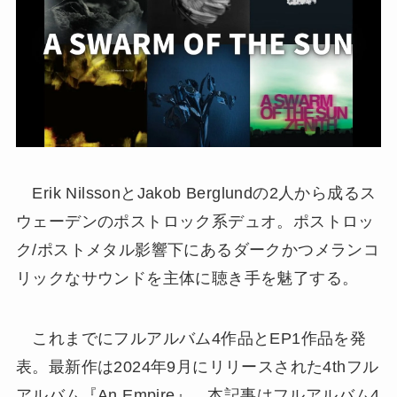
Erik NilssonとJakob Berglundの2人から成るス
ウェーデンのポストロック系デュオ。ポストロッ
ク/ポストメタル影響下にあるダークかつメランコ
リックなサウンドを主体に聴き手を魅了する。
これまでにフルアルバム4作品とEP1作品を発
表。最新作は2024年9月にリリースされた4thフル
アルバム『An Empire』。本記事はフルアルバム4