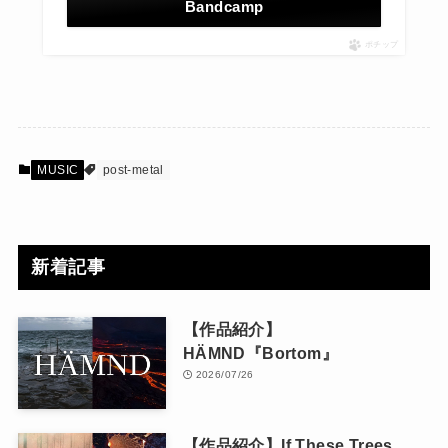
Bandcamp
ポチップ
MUSIC
post-metal
新着記事
【作品紹介】
HÄMND『Bortom』
2026/07/26
【作品紹介】If These Trees