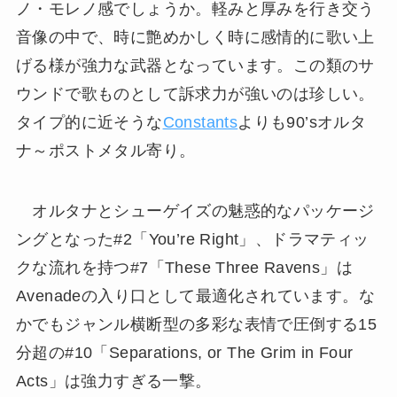
ノ・モレノ感でしょうか。軽みと厚みを行き交う
音像の中で、時に艶めかしく時に感情的に歌い上
げる様が強力な武器となっています。この類のサ
ウンドで歌ものとして訴求力が強いのは珍しい。
タイプ的に近そうな
Constants
よりも90’sオルタ
ナ～ポストメタル寄り。
オルタナとシューゲイズの魅惑的なパッケージ
ングとなった#2「You’re Right」、ドラマティッ
クな流れを持つ#7「These Three Ravens」は
Avenadeの入り口として最適化されています。な
かでもジャンル横断型の多彩な表情で圧倒する15
分超の#10「Separations, or The Grim in Four
Acts」は強力すぎる一撃。