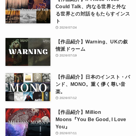
Could Talk、内なる世界と外な
る世界との対話をもたらすインス
ト
2026/07/24
【作品紹介】Warning、UKの叙
情派ドゥーム
2026/07/19
【作品紹介】日本のインスト・バ
ンド、MONO。重く儚く尊い音
楽。
2026/07/12
【作品紹介】Million
Moons『You Be Good, I Love
You』
2026/07/11