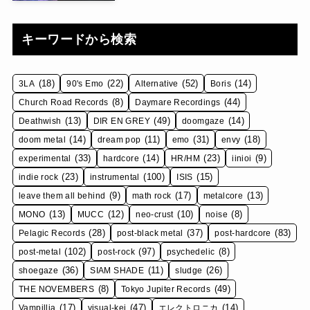
キーワードから検索
(18)
(22)
(52)
(14)
3LA
90's Emo
Alternative
Boris
(8)
(44)
Church Road Records
Daymare Recordings
(13)
(49)
(14)
Deathwish
DIR EN GREY
doomgaze
(14)
(11)
(31)
(18)
doom metal
dream pop
emo
envy
(33)
(14)
(23)
(9)
experimental
hardcore
HR/HM
iinioi
(23)
(100)
(15)
indie rock
instrumental
ISIS
(9)
(17)
(13)
leave them all behind
math rock
metalcore
(13)
(12)
(10)
(8)
MONO
MUCC
neo-crust
noise
(28)
(37)
(83)
Pelagic Records
post-black metal
post-hardcore
(102)
(97)
(8)
post-metal
post-rock
psychedelic
(36)
(11)
(26)
shoegaze
SIAM SHADE
sludge
(8)
(49)
THE NOVEMBERS
Tokyo Jupiter Records
(17)
(47)
(14)
Vampillia
visual-kei
エレクトロニカ