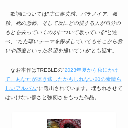
歌詞については”
主に喪失感、パラノイア、孤
独、死の恐怖、そして次にどの愛する人が自分の
もとを去っていくのかについて歌っている
“と述
べ、”
ただ暗いテーマを探求していてもそこから救
いや回復といった希望を描いている
“とも話す。
なお本作はTREBLEの”
2023年夏から秋にかけ
て、あなたが聴き逃したかもしれない20の素晴ら
しいアルバム
“に選出されています。埋もれさせて
はいけない儚さと強靭さをもった作品。