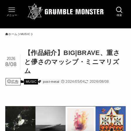
メニュー
検索
ホーム
MUSIC
【作品紹介】BIG|BRAVE、重さ
2026
と儚さのマッシブ・ミニマリズ
8/08
ム
広告
2024/05/04
2026/08/08
MUSIC
post-metal