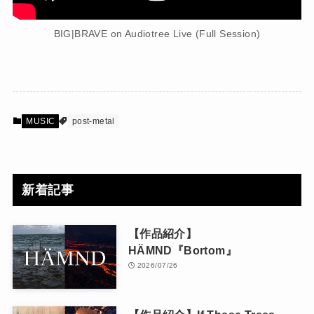
BIG|BRAVE on Audiotree Live (Full Session)
MUSIC
post-metal
新着記事
【作品紹介】
HÄMND『Bortom』
2026/07/26