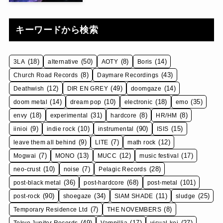
キーワードから検索
(18)
(50)
(8)
(14)
3LA
alternative
AOTY
Boris
(8)
(43)
Church Road Records
Daymare Recordings
(12)
(49)
(14)
Deathwish
DIR EN GREY
doomgaze
(14)
(10)
(18)
(35)
doom metal
dream pop
electronic
emo
(18)
(31)
(8)
(8)
envy
experimental
hardcore
HR/HM
(9)
(10)
(90)
(15)
iinioi
indie rock
instrumental
ISIS
(9)
(7)
(12)
leave them all behind
LITE
math rock
(7)
(13)
(12)
(17)
Mogwai
MONO
MUCC
music festival
(10)
(7)
(28)
neo-crust
noise
Pelagic Records
(36)
(68)
(101)
post-black metal
post-hardcore
post-metal
(90)
(34)
(11)
(25)
post-rock
shoegaze
SIAM SHADE
sludge
(7)
(8)
Temporary Residence Ltd
THE NOVEMBERS
(49)
(17)
(27)
Tokyo Jupiter Records
Vampillia
visual-kei