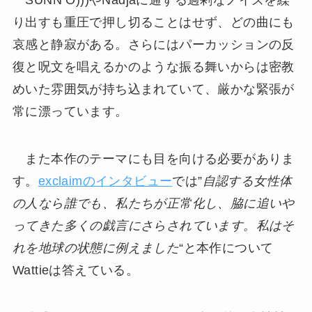
SUNN O)))やNadjaに通ずる過剰なノイズを繰
り出すも重圧で押し切ることはせず、どの曲にも
哀感と静寂がある。さらにはパーカッションの反
復と呪文を唱えるかのような振る舞いからは密教
めいた雰囲気が持ち込まれていて、厳かな緊張が
常に漂っています。
また本作のテーマにも目を向ける必要がありま
す。
exclaimのインタビュー
では”
自認する女性体
の人なら誰でも、私たちが正常化し、脇に追いや
ってきた多くの戯言にさらされています。私はそ
れを地球の状態に例えました
“と本作について
Wattieは答えている。