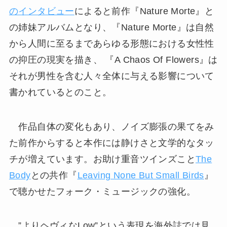
のインタビュー
によると前作『Nature Morte』と
の姉妹アルバムとなり、『Nature Morte』は自然
から人間に至るまであらゆる形態における女性性
の抑圧の現実を描き、 『A Chaos Of Flowers』は
それが男性を含む人々全体に与える影響について
書かれているとのこと。
作品自体の変化もあり、ノイズ膨張の果てをみ
た前作からすると本作には静けさと文学的なタッ
チが増えています。お助け重音ツインズこと
The
Body
との共作『
Leaving None But Small Birds
』
で聴かせたフォーク・ミュージックの強化。
”よりヘヴィなLow”という表現を海外誌では見