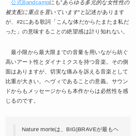
公式Bandcamp
にも”
あらゆる多元的な女性性の
被支配に重点を置いています
“と記述があります
が、#2にある歌詞「こんな体だからたまたま私だ
った」の意味することの絶望感は計り知れない。
最小限から最大限までの音量を用いながら紡ぐ
高いアート性とダイナミクスを持つ音楽。その側
面はありますが、切実な痛みを訴える音楽として
比重が大きい。ヘヴィであることの意義。サウン
ドからもメッセージからも本作からは必然性を感
じるのです。
Nature morteは、BIG|BRAVEが最もヘ