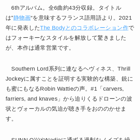
6thアルバム。全6曲約43分収録。タイトル
は”
静物画
“を意味するフランス語用語より。2021
年に発表した
The Bodyとのコラボレーション作
で
はフォーキーなスタイルを解放して驚きました
が、本作は通常営業です。
Southern Lord系列に連なるヘヴィネス、Thrill
Jockeyに属すことを証明する実験的な構築、銃に
も蜜にもなるRobin Wattieの声。#1「carvers,
farriers, and knaves」から迫りくるドローンの波
状とヴォーカルの気迫が聴き手をおののかせま
す。