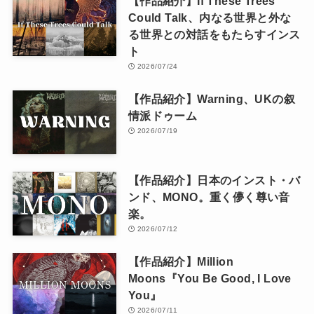
【作品紹介】If These Trees
Could Talk、内なる世界と外な
る世界との対話をもたらすインス
ト
2026/07/24
【作品紹介】Warning、UKの叙
情派ドゥーム
2026/07/19
【作品紹介】日本のインスト・バ
ンド、MONO。重く儚く尊い音
楽。
2026/07/12
【作品紹介】Million
Moons『You Be Good, I Love
You』
2026/07/11