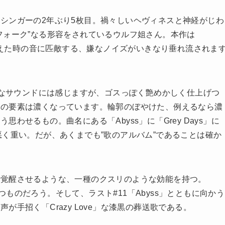
シンガーの2年ぶり5枚目。禍々しいヘヴィネスと神経がじわ
フォーク”なる形容をされているウルフ姐さん。本作は
冒険書が消えた時の音に匹敵する、嫌なノイズがいきなり垂れ流されま
あるようなサウンドには感じますが、ゴスっぽく艶めかしく仕上げつ
ンの要素は濃くなっています。輪郭のぼやけた、例えるなら濃
わせるもの。曲名にある「Abyss」に「Grey Days」に
気味悪く重い。だが、あくまでも”歌のアルバム”であることは確か
覚醒させるような、一種のクスリのような効能を持つ。
際立つものだろう。そして、ラスト#11「Abyss」とともに向かう
手招く「Crazy Love」な漆黒の葬送歌である。