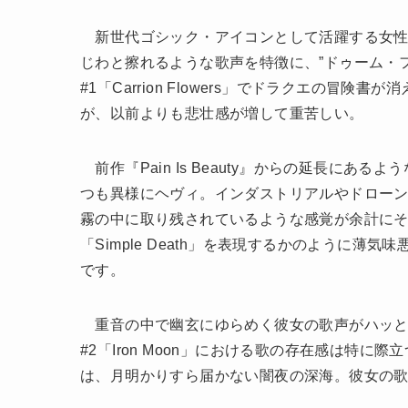
新世代ゴシック・アイコンとして活躍する女性
じわと擦れるような歌声を特徴に、”ドゥーム・
#1「Carrion Flowers」でドラクエの
が、以前よりも悲壮感が増して重苦しい。
前作『Pain Is Beauty』からの延長に
つも異様にヘヴィ。インダストリアルやドロー
霧の中に取り残されているような感覚が余計にそう思
「Simple Death」を表現するかのように薄
です。
重音の中で幽玄にゆらめく彼女の歌声がハッと
#2「Iron Moon」における歌の存在感は特に
は、月明かりすら届かない闇夜の深海。彼女の歌声が