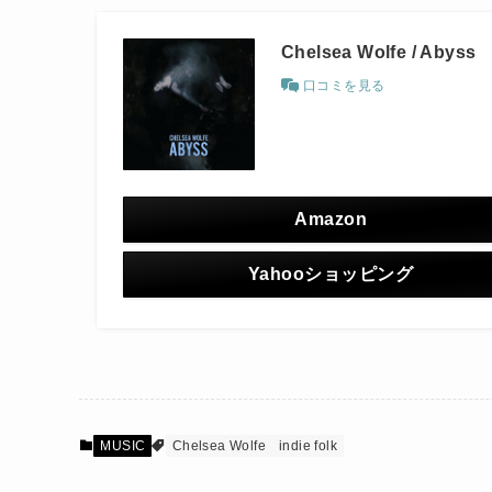
Chelsea Wolfe / Abyss
口コミを見る
Amazon
Yahooショッピング
MUSIC
Chelsea Wolfe
indie folk