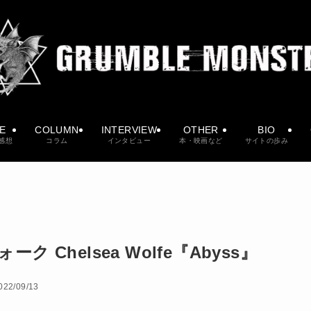
VE
COLUMN
INTERVIEW
OTHER
BIO
感想
コラム
インタビュー
本・映画など
サイトの歩み
Chelsea Wolfe『Abyss』
022/09/13