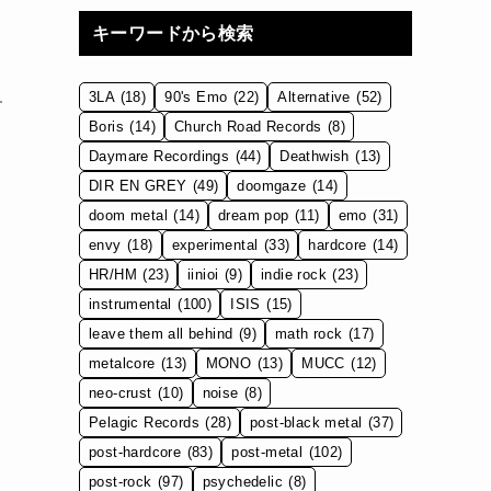
キーワードから検索
3LA
(18)
90's Emo
(22)
Alternative
(52)
す
Boris
(14)
Church Road Records
(8)
Daymare Recordings
(44)
Deathwish
(13)
DIR EN GREY
(49)
doomgaze
(14)
doom metal
(14)
dream pop
(11)
emo
(31)
envy
(18)
experimental
(33)
hardcore
(14)
HR/HM
(23)
iinioi
(9)
indie rock
(23)
instrumental
(100)
ISIS
(15)
leave them all behind
(9)
math rock
(17)
metalcore
(13)
MONO
(13)
MUCC
(12)
neo-crust
(10)
noise
(8)
Pelagic Records
(28)
post-black metal
(37)
post-hardcore
(83)
post-metal
(102)
post-rock
(97)
psychedelic
(8)