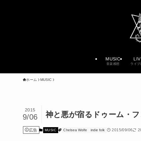
MUSIC
LI
音楽感想
ライブ
ホーム
MUSIC
2015
神と悪が宿るドゥーム・フォーク 
9/06
広告
2015/09/06
2
MUSIC
Chelsea Wolfe
indie folk