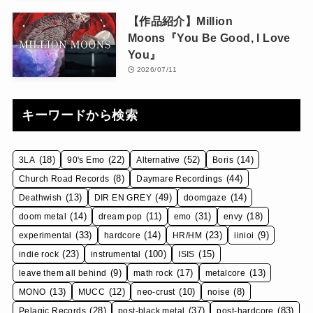
【作品紹介】Million
Moons『You Be Good, I Love
You』
2026/07/11
キーワードから検索
(18)
(22)
(52)
(14)
3LA
90's Emo
Alternative
Boris
(8)
(44)
Church Road Records
Daymare Recordings
(13)
(49)
(14)
Deathwish
DIR EN GREY
doomgaze
(14)
(11)
(31)
(18)
doom metal
dream pop
emo
envy
(33)
(14)
(23)
(9)
experimental
hardcore
HR/HM
iinioi
(23)
(100)
(15)
indie rock
instrumental
ISIS
(9)
(17)
(13)
leave them all behind
math rock
metalcore
(13)
(12)
(10)
(8)
MONO
MUCC
neo-crust
noise
(28)
(37)
(83)
Pelagic Records
post-black metal
post-hardcore