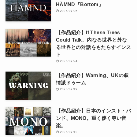
HÄMND『Bortom』
2026/07/26
【作品紹介】If These Trees
Could Talk、内なる世界と外な
る世界との対話をもたらすインス
ト
2026/07/24
【作品紹介】Warning、UKの叙
情派ドゥーム
2026/07/19
【作品紹介】日本のインスト・バ
ンド、MONO。重く儚く尊い音
楽。
2026/07/12