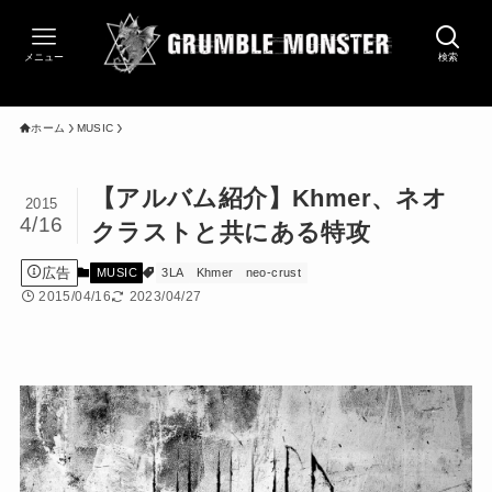
メニュー
検索
ホーム
MUSIC
【アルバム紹介】Khmer、ネオ
2015
4/16
クラストと共にある特攻
広告
MUSIC
3LA
Khmer
neo-crust
2015/04/16
2023/04/27