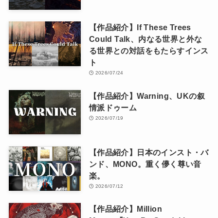
【作品紹介】If These Trees
Could Talk、内なる世界と外な
る世界との対話をもたらすインス
ト
2026/07/24
【作品紹介】Warning、UKの叙
情派ドゥーム
2026/07/19
【作品紹介】日本のインスト・バ
ンド、MONO。重く儚く尊い音
楽。
2026/07/12
【作品紹介】Million