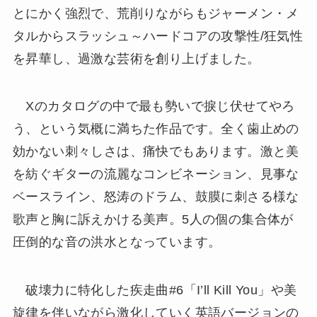
とにかく強烈で、荒削りながらもジャーメン・メ
タルからスラッシュ～ハードコアの攻撃性/狂気性
を昇華し、過激な芸術を創り上げました。
Xのカタログの中で最も勢いで捩じ伏せてやろ
う、という気概に満ちた作品です。全く歯止めの
効かない刺々しさは、痛快でもあります。激と美
を紡ぐギターの流麗なコンビネーション、見事な
ベースライン、怒涛のドラム、鼓膜に刺さる様な
歌声と胸に訴えかける美声。5人の個の集合体が
圧倒的な音の洪水となっています。
破壊力に特化した疾走曲#6「I’ll Kill You」や美
旋律を伴いながら激化していく英語バージョンの