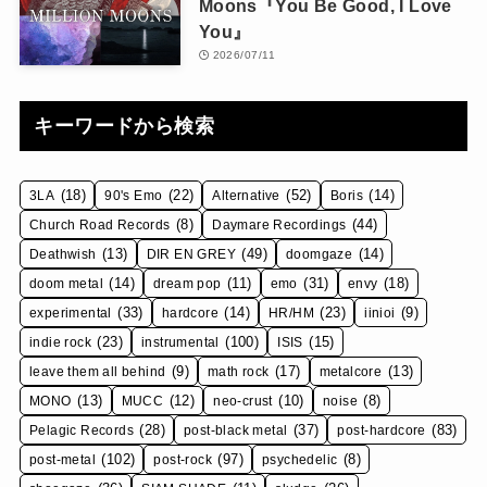
Moons『You Be Good, I Love
You』
2026/07/11
キーワードから検索
(18)
(22)
(52)
(14)
3LA
90's Emo
Alternative
Boris
(8)
(44)
Church Road Records
Daymare Recordings
(13)
(49)
(14)
Deathwish
DIR EN GREY
doomgaze
(14)
(11)
(31)
(18)
doom metal
dream pop
emo
envy
(33)
(14)
(23)
(9)
experimental
hardcore
HR/HM
iinioi
(23)
(100)
(15)
indie rock
instrumental
ISIS
(9)
(17)
(13)
leave them all behind
math rock
metalcore
(13)
(12)
(10)
(8)
MONO
MUCC
neo-crust
noise
(28)
(37)
(83)
Pelagic Records
post-black metal
post-hardcore
(102)
(97)
(8)
post-metal
post-rock
psychedelic