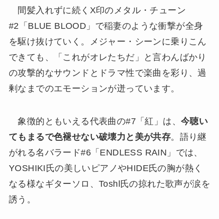
間髪入れずに続くX印のメタル・チューン
#2「BLUE BLOOD」で稲妻のような衝撃が全身
を駆け抜けていく。メジャー・シーンに乗りこん
できても、「これがオレたちだ」と言わんばかり
の攻撃的なサウンドとドラマ性で楽曲を彩り、過
剰なまでのエモーションが迸っています。
象徴的ともいえる代表曲の#7「紅」は、
今聴い
てもまるで色褪せない破壊力と美が共存
。語り継
がれる名バラード#6「ENDLESS RAIN」では、
YOSHIKI氏の美しいピアノやHIDE氏の胸が熱く
なる様なギターソロ、Toshl氏の掠れた歌声が涙を
誘う。