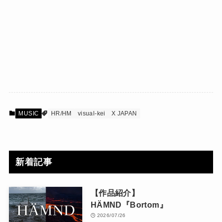
MUSIC
HR/HM
visual-kei
X JAPAN
新着記事
【作品紹介】
HÄMND『Bortom』
2026/07/26