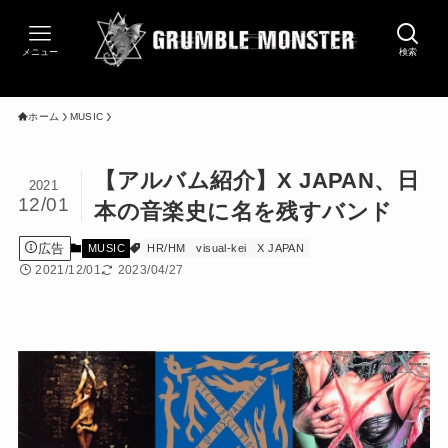
メニュー
検索
ホーム
MUSIC
【アルバム紹介】X JAPAN、日
2021
12/01
本の音楽史に名を残すバンド
広告
MUSIC
HR/HM
visual-kei
X JAPAN
2021/12/01
2023/04/27