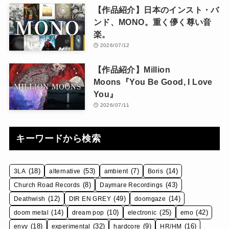
【作品紹介】日本のインスト・バ
ンド、MONO。重く儚く尊い音
楽。
2026/07/12
【作品紹介】Million
Moons『You Be Good, I Love
You』
2026/07/11
キーワードから検索
(18)
(53)
(7)
(14)
3LA
alternative
ambient
Boris
(8)
(43)
Church Road Records
Daymare Recordings
(12)
(49)
(14)
Deathwish
DIR EN GREY
doomgaze
(14)
(10)
(25)
(42)
doom metal
dream pop
electronic
emo
(18)
(32)
(9)
(16)
envy
experimental
hardcore
HR/HM