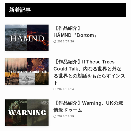
新着記事
【作品紹介】
HÄMND『Bortom』
2026/07/26
【作品紹介】If These Trees
Could Talk、内なる世界と外な
る世界との対話をもたらすインス
ト
2026/07/24
【作品紹介】Warning、UKの叙
情派ドゥーム
2026/07/19