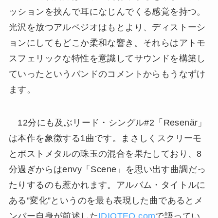
ッションを挟んで耳になじんでくる感覚を持つ。
光沢を放つアルペジオはもとより、ディストーシ
ョンにしてもどこか柔和な響き。それらはアトモ
スフェリックな特性を意識してサウンドを構築し
ていったというバンドのコメントからもうなずけ
ます。
12分にも及ぶリード・シングル#2「Resenär」
は本作を象徴する1曲です。まさしくスクリーモ
とポストメタルの珠玉の混合を果たしており、8
分過ぎからはenvy「Scene」を思い出す曲調だっ
たりするのも惹かれます。アルバム・タイトルに
ある”変化”というのを最も表現した曲であるとメ
ンバー自身が前述した
IDIOTEQ.com
で語ってい